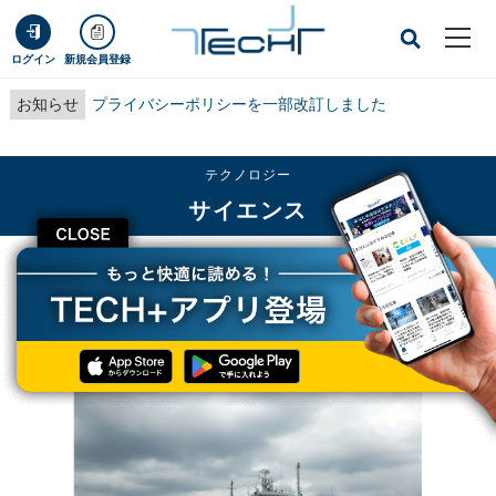
ログイン
新規会員登録
お知らせ
プライバシーポリシーを一部改訂しました
テクノロジー
サイエンス
CLOSE
TECH+
テクノロジー
サイエンス
トカラ海峡近辺で黒潮沿いに乱流が100kmも続く仕組みの一端を海洋大などが解
明