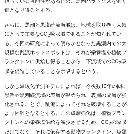
担っている可能性があるため、黒潮パラドクスを解く
鍵となり得るとする。
さらに、黒潮と黒潮続流海域は、地球を取り巻く大気
にとって主要なCO
吸収域であることが知られてい
2
る。今回の研究によって明らかとなった黒潮内での大
規模な乱流ホットスポットは、それが栄養塩を植物プ
ランクトンに供給し得ることから、下流域でのCO
吸
2
収を促進していることを示唆するという。
しかし温暖化予測モデルによれば、今後数10年の間に
黒潮や黒潮続流域の表層が温められ、表層の成層が強
化されることで、乱流によってそれを破壊することが
より困難となるとする。この成層強化は、植物プラン
クトンへの栄養塩供給を減少させるため、CO
の吸収
2
だけでなく、それに依存する動物プランクトン、魚類