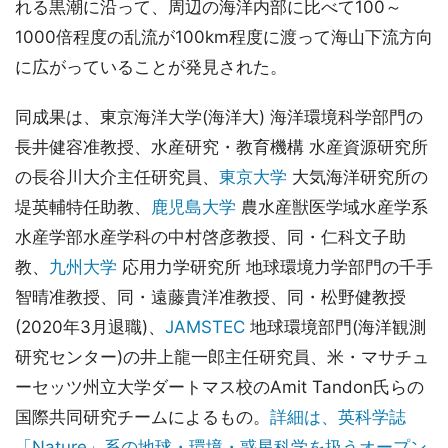
れる黒潮に沿って、周辺の海洋内部に比べて100～
1000倍程度の乱流が100km程度に渡って海山下流方向
に広がっていることが発見された。
同成果は、東京海洋大学(海洋大) 海洋環境科学部門の
長井健容准教授、水産研究・教育機構 水産資源研究所
の長谷川大介主任研究員、
東京大学
大気海洋研究所の
堤英輔特任助教、
鹿児島大学
農水産獣医学域水産学系
水産学部水産学科の中村啓彦教授、同・仁科文子助
教、
九州大学
応用力学研究所 地球環境力学部門の千手
智晴准教授、同・遠藤貴洋准教授、同・松野健教授
(2020年3月退職)、
JAMSTEC
地球環境部門(海洋観測
研究センター)の井上龍一郎主任研究員、米・マサチュ
ーセッツ州立大学ダートマス校のAmit Tandon氏らの
国際共同研究チームによるもの。
詳細は、英科学誌
「Nature」系の地球・環境・惑星科学を扱うオープン