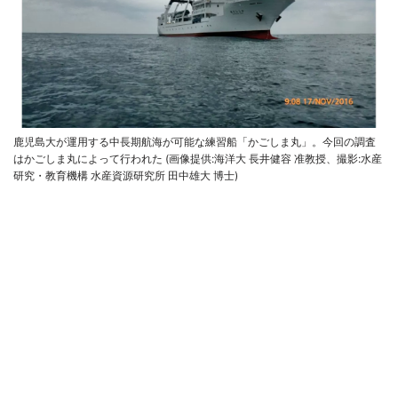
鹿児島大が運用する中長期航海が可能な練習船「かごしま丸」。今回の調査
はかごしま丸によって行われた (画像提供:海洋大 長井健容 准教授、撮影:水産
研究・教育機構 水産資源研究所 田中雄大 博士)