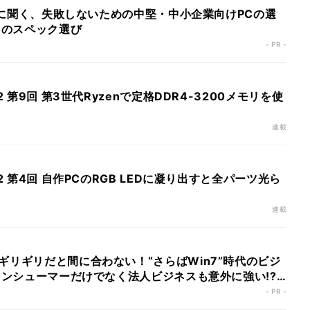
担当者に聞く、失敗しないための中堅・中小企業向けPCの選
PCのスペック選び
- PR -
2 第9回 第3世代Ryzenで定格DDR4-3200メモリを使
連載
:2 第4回 自作PCのRGB LEDに凝り出すと全パーツ光ら
連載
ギリギリだと間に合わない！“さらばWin7”時代のビジ
 コンシューマーだけでなく法人ビジネスも意外に強い!?
と親身の提案、自慢のコスパで全力サポート
- PR -