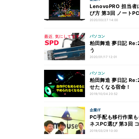
LenovoPRO 
び方 第3回 ノート
2020/03/27 14:00
パソコン
粕田舞造 夢日記 Re:
う
2020/01/17 12:01
パソコン
粕田舞造 夢日記 Re
せたくなる宿命！
2019/10/04 20:52
企業IT
PC手配も移行作業も
ネスPC選び 第3回
多彩な販売チャネル
2019/03/29 10:00