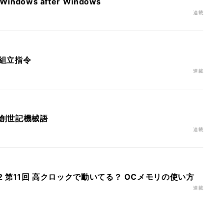
ndows after Windows
連載
 組立指令
連載
 創世記機械語
連載
:2 第11回 高クロックで動いてる？ OCメモリの使い方
連載