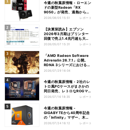
今週の秋葉原情報 - ローエン
ドの新型Radeon「RX
9050」が発売、過熱から守
れる電源ケーブルも
2026/08/05 15:51
レポート
【決算深読み】エプソン
2026年3月期はプリンター
回復で売上1.4兆円超も大幅
減益、今期は増収増益見込む
2026/05/07 15:31
レポート
「AMD Radeon Software
Adrenalin 26.7.1」公開。
RDNA 3シリーズにおける不
具合多数解消
2026/07/29 16:04
今週の秋葉原情報 - 2社のレ
トロ風PCケースがまさかの
同日発売、レトロなROGマザ
ーも登場
2026/07/16 18:35
レポート
今週の秋葉原情報 -
GIGABYTEから40周年記念
の「Infinity」マザー、木目
調のGeForce RTX 5080も
2026/07/24 16:12
レポート