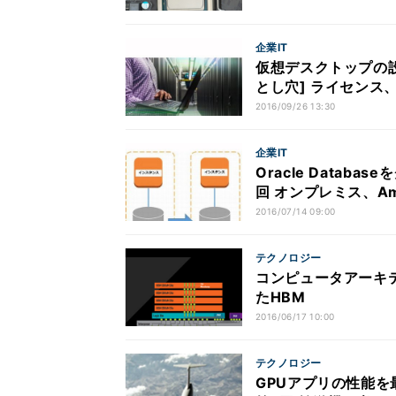
企業IT
仮想デスクトップの設
とし穴] ライセンス
2016/09/26 13:30
企業IT
Oracle Datab
回 オンプレミス、Ama
イント
2016/07/14 09:00
テクノロジー
コンピュータアーキテ
たHBM
2016/06/17 10:00
テクノロジー
GPUアプリの性能を最