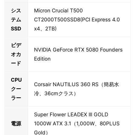
シス
Micron Crucial T500
テム
CT2000T500SSD8(PCI Express 4.0
SSD
x4、2TB)
ビデ
NVIDIA GeForce RTX 5080 Founders
オカ
Edition
ード
CPU
Corsair NAUTILUS 360 RS（簡易水
クー
冷、36cmクラス）
ラー
Super Flower LEADEX III GOLD
電源
1000W ATX 3.1（1,000W、80PLUS
Gold）