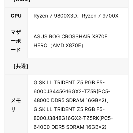
CPU
Ryzen 7 9800X3D、Ryzen 7 9700X
マザ
ASUS ROG CROSSHAIR X870E
ーボ
HERO（AMD X870E）
ード
［共通］
G.SKILL TRIDENT Z5 RGB F5-
6000J3445G16GX2-TZ5R(PC5-
メモ
48000 DDR5 SDRAM 16GB×2)、
リ
G.SKILL TRIDENT Z5 RGB F5-
8000J3848G16GX2-TZ5RK(PC5-
64000 DDR5 SDRAM 16GB×2)