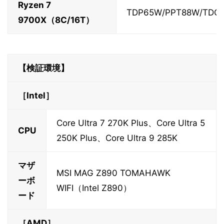
Ryzen 7
TDP65W/PPT88W/TDC7
9700X（8C/16T）
【検証環境】
［Intel］
Core Ultra 7 270K Plus、Core Ultra 5
CPU
250K Plus、Core Ultra 9 285K
マザ
MSI MAG Z890 TOMAHAWK
ーボ
WIFI（Intel Z890）
ード
［AMD］