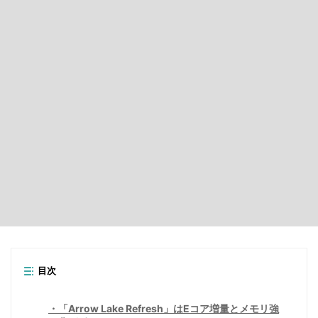
目次
「Arrow Lake Refresh」はEコア増量とメモリ強