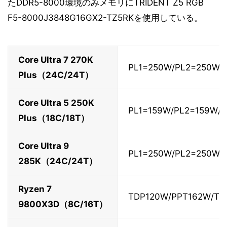
たDDR5-8000環境のみメモリにTRIDENT Z5 RGB
F5-8000J3848G16GX2-TZ5RKを使用している。
Core Ultra 7 270K
PL1=250W/PL2=250W/
Plus（24C/24T）
Core Ultra 5 250K
PL1=159W/PL2=159W/
Plus（18C/18T）
Core Ultra 9
PL1=250W/PL2=250W/
285K（24C/24T）
Ryzen 7
TDP120W/PPT162W/TD
9800X3D（8C/16T）