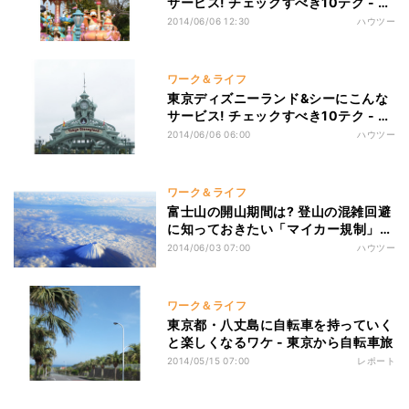
サービス! チェックすべき10テク - 後
編
2014/06/06 12:30
ハウツー
ワーク＆ライフ
東京ディズニーランド&シーにこんな
サービス! チェックすべき10テク - 前
編
2014/06/06 06:00
ハウツー
ワーク＆ライフ
富士山の開山期間は? 登山の混雑回避
に知っておきたい「マイカー規制」と
は
2014/06/03 07:00
ハウツー
ワーク＆ライフ
東京都・八丈島に自転車を持っていく
と楽しくなるワケ - 東京から自転車旅
2014/05/15 07:00
レポート