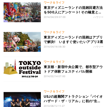
ワーク＆ライフ
東京ディズニーランドの混雑回避方法
を500人にアンケート! その極意と
は!?
2014/04/29 07:00
ハウツー
ワーク＆ライフ
東京ディズニーランドの混雑はアプリ
で解決! いますぐ使いたいアプリ3選
2014/04/16 06:30
ハウツー
ワーク＆ライフ
東京都・新宿中央公園で、都市型アウ
トドア体験フェスティバル開催
2014/02/14 07:00
ワーク＆ライフ
USJの超難関アトラクション「バイオ
ハザード・ザ・リアル」に初の"生還
者"
2013/08/12 11:27