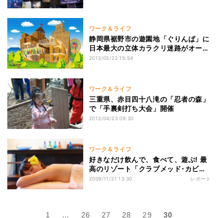
ワーク＆ライフ
静岡県裾野市の遊園地「ぐりんぱ」に
日本最大の立体カラクリ迷路がオープ
ン
2013/05/22 15:54
ワーク＆ライフ
三重県、赤目四十八滝の「忍者の森」
で「手裏剣打ち大会」開催
2013/04/23 09:30
ワーク＆ライフ
好きなだけ飲んで、食べて、遊ぶ! 最
高のリゾート「クラブメッド･カビラ
ビーチ」
2009/11/21 13:30
レポート
1
…
26
27
28
29
30