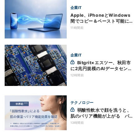
企業IT
Apple、iPhoneとWindows
間でコピー＆ペースト可能に
新機能を開発へ
11時間前
企業IT
Bitgrit×エスツー、秋田市
に2兆円規模のAIデータセンタ
ー建設を計画か
12時間前
テクノロジー
弱酸性軟水で顔を洗うと、
肌のバリア機能が上がる パナ
ソニックと神戸大が確認
13時間前