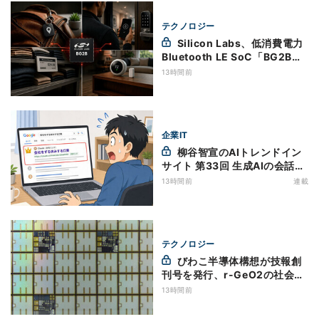
テクノロジー
Silicon Labs、低消費電力
Bluetooth LE SoC「BG2B」
を発表
13時間前
企業IT
柳谷智宣のAIトレンドイン
サイト 第33回 生成AIの会話履
歴は検索履歴よりもリスキー？
13時間前
連載
今のうちに情報漏洩対策を万全
にしておこう
テクノロジー
びわこ半導体構想が技報創
刊号を発行、r-GeO2の社会実
装へ情報発信を強化
13時間前