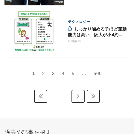
テクノロジー
しっかり噛める子ほど運動
能力は高い 阪大が小4約
1,200人の調査結果発表
16時間前
1
2
3
4
5
…
500
過去の記事を探す