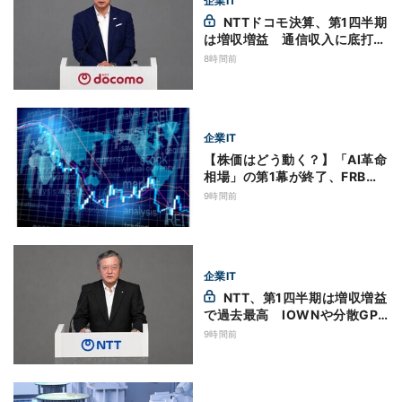
企業IT
NTTドコモ決算、第1四半期
は増収増益 通信収入に底打ち
の兆し、金融・AIを強化
8時間前
企業IT
【株価はどう動く？】「AI革命
相場」の第1幕が終了、FRB議
長・ウォーシュ氏の動向にも注
9時間前
意
企業IT
NTT、第1四半期は増収増益
で過去最高 IOWNや分散GPU
の取り組みを説明
9時間前