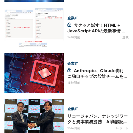
企業IT
サクッと試す！HTML＋
JavaScript APIの最新事情 第
11回 JavaScriptでファイル管
14時間前
連載
理！Origin Private File
Systemを活用する
企業IT
Anthropic、Claude向け
に独自チップの設計チームを新
設
15時間前
企業IT
リコージャパン、ナレッジワー
クと資本業務提携 - AI商談記録
を2030年度までに3000社へ
15時間前
レポート