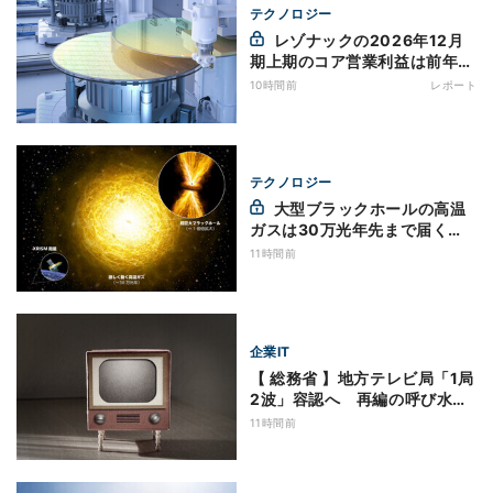
テクノロジー
レゾナックの2026年12月
期上期のコア営業利益は前年同
期比2.6倍の888億円、AI向け
10時間前
レポート
半導体材料が好調
テクノロジー
大型ブラックホールの高温
ガスは30万光年先まで届く
XRISMの観測で判明
11時間前
企業IT
【 総務省 】地方テレビ局「1局
2波」容認へ 再編の呼び水
に？
11時間前