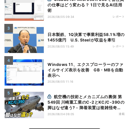
の仕事はどう変わる？ 1日で見るAI活用
術
レポート
2026/08/05 09:34
日本製鉄、1Q決算で事業利益58.1％増の
1455億円 U.S. Steelが収益を牽引
レポート
2026/08/05 15:49
Windows 11、エクスプローラーのファ
イルサイズ表示を改善 GB・MBを自動
表示へ
2026/08/05 11:16
航空機の技術とメカニズムの裏側 第
549回 川崎重工業のC-2とKC/C-390の
脚はなぜ違う? - 降着装置は複雑怪奇
(5)|軍用輸送機(10)
連載
2026/08/04 09:05