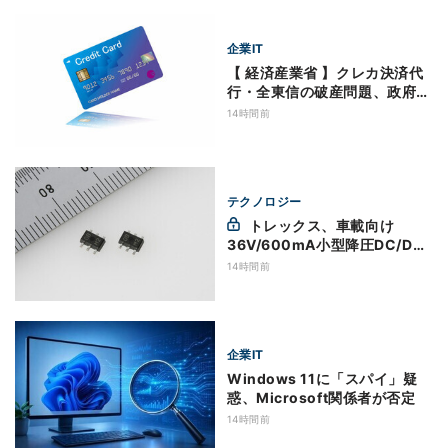
企業IT
【 経済産業省 】クレカ決済代
行・全東信の破産問題、政府が
実態調査へ
14時間前
テクノロジー
トレックス、車載向け
36V/600mA小型降圧DC/DC
コンバータを開発
14時間前
企業IT
Windows 11に「スパイ」疑
惑、Microsoft関係者が否定
14時間前