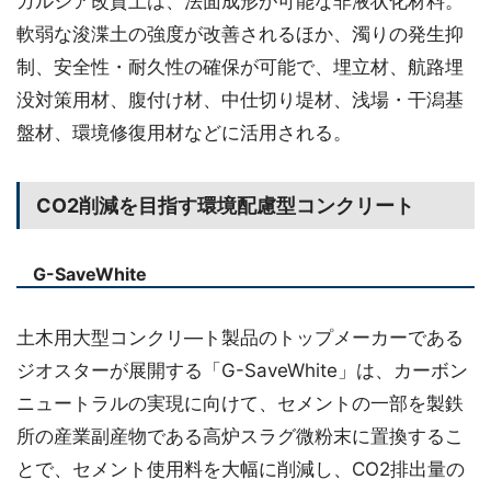
ガルシア改質土は、法面成形が可能な非液状化材料。
軟弱な浚渫土の強度が改善されるほか、濁りの発生抑
制、安全性・耐久性の確保が可能で、埋立材、航路埋
没対策用材、腹付け材、中仕切り堤材、浅場・干潟基
盤材、環境修復用材などに活用される。
CO2削減を目指す環境配慮型コンクリート
G-SaveWhite
土木用大型コンクリ―ト製品のトップメーカーである
ジオスターが展開する「G-SaveWhite」は、カーボン
ニュートラルの実現に向けて、セメントの一部を製鉄
所の産業副産物である高炉スラグ微粉末に置換するこ
とで、セメント使用料を大幅に削減し、CO2排出量の