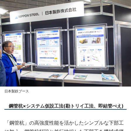
日本製鉄ブース
鋼管杭×システム仮設工法(勘トリイ工法、即結管べえ)
「鋼管杭」の高強度性能を活かしたシンプルな下部工