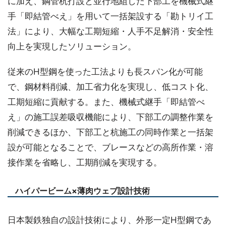
に加え、鋼管杭打設と並行地組した下部工を機械式継
手「即結管べえ」を用いて一括架設する「勘トリイ工
法」により、大幅な工期短縮・人手不足解消・安全性
向上を実現したソリューション。
従来のH型鋼を使った工法よりも長スパン化が可能
で、鋼材料削減、加工省力化を実現し、低コスト化、
工期短縮に貢献する。また、機械式継手「即結管べ
え」の施工誤差吸収機能により、下部工の調整作業を
削減できるほか、下部工と杭施工の同時作業と一括架
設が可能となることで、ブレースなどの高所作業・溶
接作業を省略し、工期削減を実現する。
ハイパービーム×薄肉ウェブ設計技術
日本製鉄独自の設計技術により、外形一定H型鋼であ