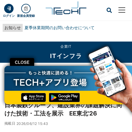
ログイン
新規会員登録
お知らせ
夏季休業期間のお問い合わせについて
企業IT
ITインフラ
CLOSE
TECH+
企業IT
ITインフラ
日本製鉄グループ、建設業界の課題解決に向けた技術・工法を展示 EE東北'26
レポート
日本製鉄グループ、建設業界の課題解決に向
けた技術・工法を展示 EE東北'26
掲載日
2026/06/12 15:43