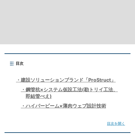
目次
建設ソリューションブランド「ProStruct」
鋼管杭×システム仮設工法(勘トリイ工法、
即結管べえ)
ハイパービーム×薄肉ウェブ設計技術
目次を開く