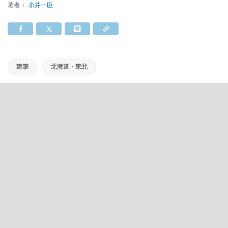
著者：
糸井一臣
建築
北海道・東北