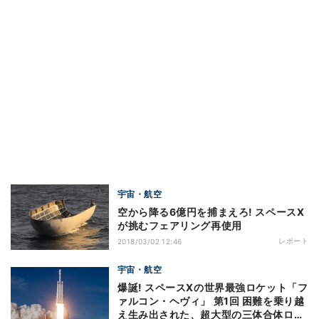
宇宙・航空
空から降る6億円を捕まえろ! スペースX
が挑むフェアリング再使用
レポート
2018/03/02 12:46
宇宙・航空
爆誕! スペースXの世界最強ロケット「フ
ァルコン・ヘヴィ」 第1回 困難を乗り越
え生み出された、超大型の三体合体ロケ