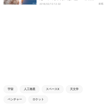
ット
連載
2018/02/13 12:32
宇宙
人工衛星
スペースX
天文学
ベンチャー
ロケット