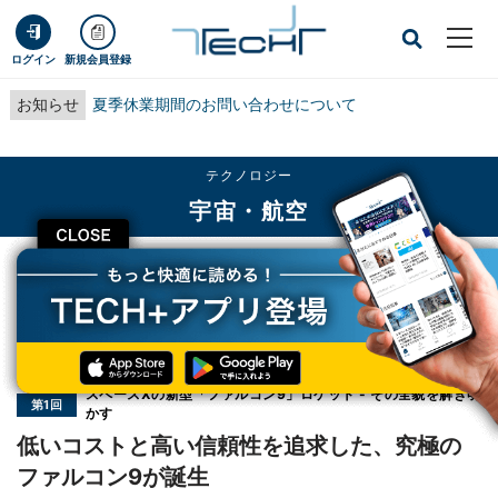
ログイン
新規会員登録
お知らせ
夏季休業期間のお問い合わせについて
テクノロジー
宇宙・航空
CLOSE
TECH+
テクノロジー
宇宙・航空
低いコストと高い信頼性を追求した、究極のファルコン9が誕生
連載
スペースXの新型「ファルコン9」ロケット - その全貌を解き明
第1回
かす
低いコストと高い信頼性を追求した、究極の
ファルコン9が誕生