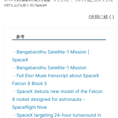
スペースXが開発中の有人宇宙船「ドラゴン2」。ブロック5はこのドラゴン2
の打ち上げも担う (C) SpaceX
(次回に続く)
参考
・
Bangabandhu Satellite-1 Mission |
SpaceX
・
Bangabandhu Satellite-1 Mission
・
Full Elon Musk transcript about SpaceX
Falcon 9 Block 5
・
SpaceX debuts new model of the Falcon
9 rocket designed for astronauts -
Spaceflight Now
・
SpaceX targeting 24-hour turnaround in