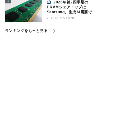
2026年第2四半期の
DRAMシェアトップは
Samsung、生成AI需要で競
争構図に変化
2026/08/05 18:32
Counterpoint調べ
ランキングをもっと見る