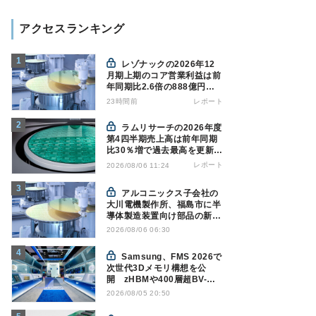
アクセスランキング
レゾナックの2026年12
月期上期のコア営業利益は前
年同期比2.6倍の888億円、
AI向け半導体材料が好調
23時間前
レポート
ラムリサーチの2026年度
第4四半期売上高は前年同期
比30％増で過去最高を更新、
NAND関連が好調
レポート
2026/08/06 11:24
アルコニックス子会社の
大川電機製作所、福島市に半
導体製造装置向け部品の新工
場建設を決定
2026/08/06 06:30
Samsung、FMS 2026で
次世代3Dメモリ構想を公
開 zHBMや400層超BV-
NANDを披露
2026/08/05 20:50