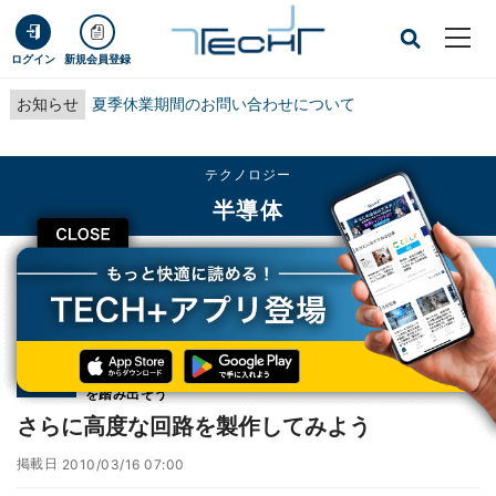
ログイン
新規会員登録
お知らせ
夏季休業期間のお問い合わせについて
テクノロジー
半導体
CLOSE
TECH+
テクノロジー
半導体
さらに高度な回路を製作してみよう
連載
アナログ回路技術者への道 - 基本の理解と組立てデモで第一歩
第17回
を踏み出そう
さらに高度な回路を製作してみよう
掲載日
2010/03/16 07:00