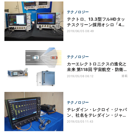
テクノロジー
テクトロ、13.3型フルHDタッ
チスクリーン採用オシロ「4シ
リーズMSO」を発表
2019/06/05 08:49
テクノロジー
カーエレクトロニクスの進化と
未来 第118回 宇宙航空・防衛
の実績で車載市場に参入する
連載
2019/05/08 06:12
Rohde & Schwarz
テクノロジー
テレダイン・レクロイ・ジャパ
ン、社名をテレダイン・ジャパ
ンに変更
2019/03/05 11:43