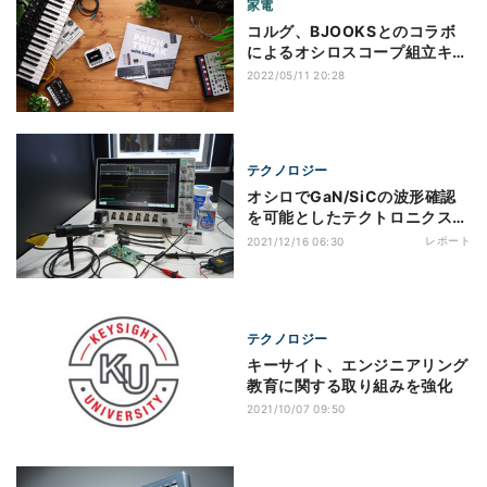
家電
コルグ、BJOOKSとのコラボ
によるオシロスコープ組立キッ
トと新刊本のセット
2022/05/11 20:28
テクノロジー
オシロでGaN/SiCの波形確認
を可能としたテクトロニクス-
SEMICON Japan 2021
レポート
2021/12/16 06:30
テクノロジー
キーサイト、エンジニアリング
教育に関する取り組みを強化
2021/10/07 09:50