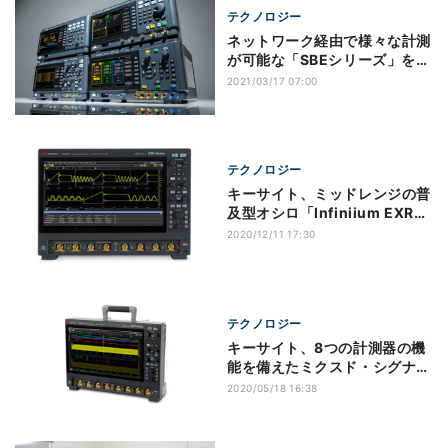
テクノロジー
ネットワーク経由で様々な計測
が可能な「SBEシリーズ」をキ
ーサイトが発表
2021/03/17 07:00
テクノロジー
キーサイト、ミッドレンジの普
及型オシロ「Infiniium EXR」
シリーズを発売
2020/12/11 17:30
テクノロジー
キーサイト、8つの計測器の機
能を備えたミクスド・シグナ
ル・オシロを発表
2020/05/18 16:38