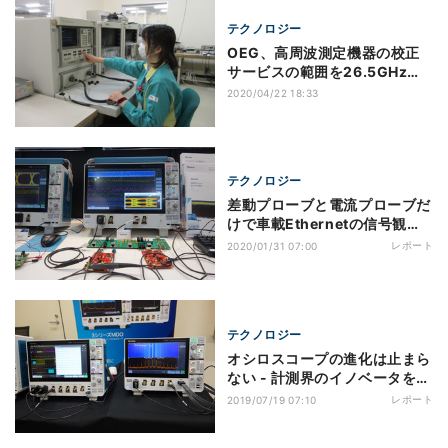
テクノロジー
OEG、高周波測定機器の校正
サービスの範囲を26.5GHzへ
拡大
2020/04/22 18:33
テクノロジー
差動プローブと電流プローブだ
けで車載Ethernetの信号観測
を実現する方法
レポート
2020/01/31 07:00
テクノロジー
オシロスコープの進化は止まら
ない - 計測界のイノベータを目
指すテクトロ
レポート
2019/07/19 07:10