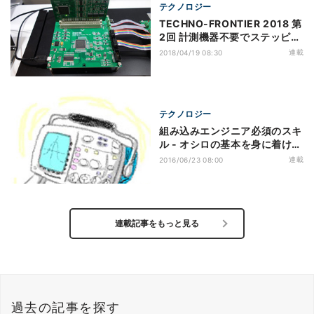
テクノロジー
TECHNO-FRONTIER 2018 第
2回 計測機器不要でステッピン
グモータシステムの評価が可能
連載
2018/04/19 08:30
なツール - ローム
テクノロジー
組み込みエンジニア必須のスキ
ル - オシロの基本を身に着ける
2016 第7回 オシロスコープの
連載
2016/06/23 08:00
応用例 - グリッチやノイズを測
る
連載記事をもっと見る
過去の記事を探す