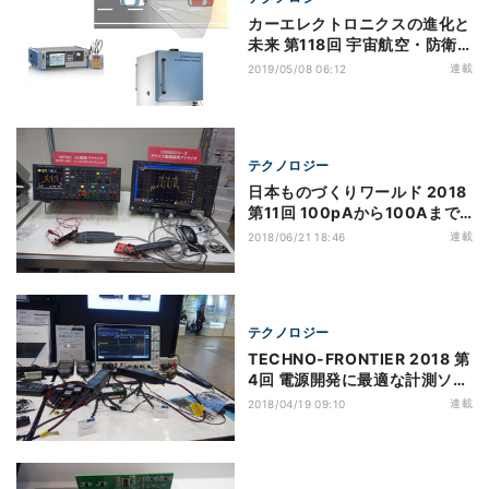
カーエレクトロニクスの進化と
未来 第118回 宇宙航空・防衛
の実績で車載市場に参入する
連載
2019/05/08 06:12
Rohde & Schwarz
テクノロジー
日本ものづくりワールド 2018
第11回 100pAから100Aまで
の電流を正確に測定する方法を
連載
2018/06/21 18:46
紹介するキーサイト
テクノロジー
TECHNO-FRONTIER 2018 第
4回 電源開発に最適な計測ソリ
ューションを提案するテクトロ
連載
2018/04/19 09:10
ニクス