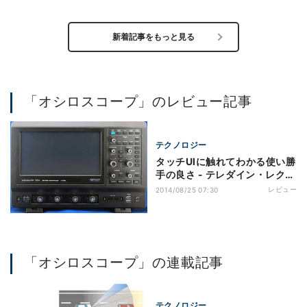
新着記事をもっと見る
「オシロスコープ」のレビュー記事
テクノロジー
タッチUIに触れてわかる使い勝
手の良さ - テレダイン・レクロ
イのWaveSurfer 3034を試す
レビュー
2014/08/25 07:30
「オシロスコープ」の連載記事
テクノロジー