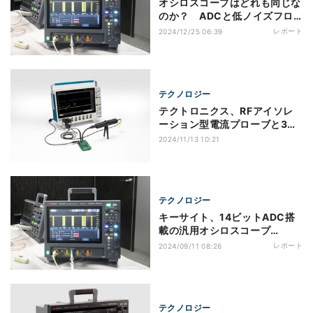
オシロスコープはどれも同じな
のか？ ADCと低ノイズフロ
アがオシロスコープに重要な理
レポート
2024/12/25 06:39
由
テクノロジー
テクトロニクス、RFアイソレ
ーション型電流プローブと3チ
ャンネル双方向電源を発表
2024/11/13 10:21
テクノロジー
キーサイト、14ビットADC搭
載の汎用オシロスコープ
「InfiniiVision HD3シリー
レポート
2024/09/11 08:26
ズ」を発表
テクノロジー