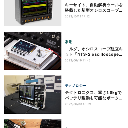
キーサイト、自動解析ツールを
搭載した新型オシロスコープを
発表
2023/10/11 17:12
家電
コルグ、オシロスコープ組立キ
ット「NTS-2 oscilloscope
kit」を単体発売
2023/06/19 11:45
テクノロジー
テクトロニクス、重さ1.8kgで
バッテリ駆動も可能なポータブ
ルオシロを発表
2022/06/08 18:39