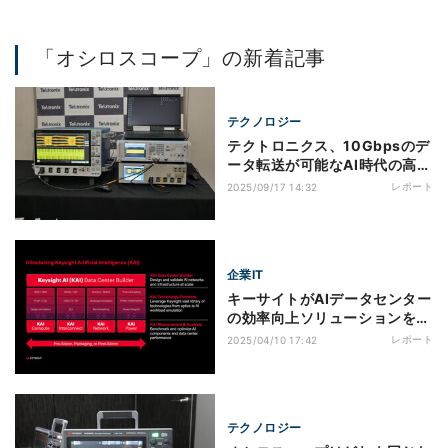
「オシロスコープ」の新着記事
テクノロジー
テクトロニクス、10Gbpsのデ
ータ転送が可能なAI時代の高性
能オシロ「7シリーズDPO」を
レポート
2025/09/17 14:32
発表
企業IT
キーサイトがAIデータセンター
の効率向上ソリューションを開
始、AI向けブランド「KAI」も
レポート
2025/04/10 17:42
立ち上げ
テクノロジー