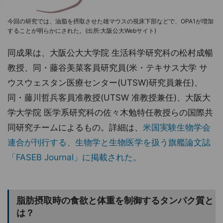
今回の研究では、油脂を摂取させた雄マウスの視床下部などで、OPA1が増加
することが明らかにされた。(出所:大阪公大Webサイト)
同成果は、大阪公大大学院 生活科学研究科の松村成暢
教授、同・藤谷美菜客員研究員(米・テキサス大学 サ
ウスウェスタン医療センター(UTSW)研究員兼任)、
同・藤川哲兵客員准教授(UTSW 准教授兼任)、大阪大
学大学院 医学系研究科の佐々木勉特任教授らの国際共
同研究チームによるもの。詳細は、
米国実験生物学会
連合が刊行する、生物学と生物医学を扱う旗艦論文誌
「FASEB Journal」に掲載された。
脂肪摂取時の食欲と体重を制御するタンパク質と
は？