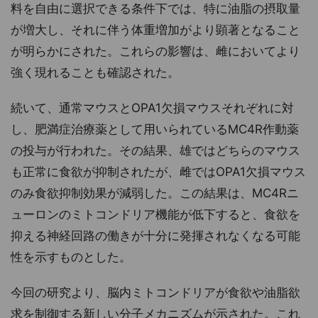
料を自由に選択できる条件下では、特に油脂の摂取量
が増大し、それに伴う体重増加がより顕著となること
が明らかにされた。これらの影響は、雌においてより
強く現れることも確認された。
続いて、通常マウスとOPA1欠損マウスそれぞれに対
し、肥満症治療薬として用いられているMC4R作動薬
の投与が行われた。その結果、雄ではどちらのマウス
も正常に食欲が抑制されたが、雌ではOPA1欠損マウス
のみ食欲抑制効果が減弱した。この結果は、MC4Rニ
ューロンのミトコンドリア機能が低下すると、食欲を
抑える神経回路の働きが十分に発揮されなくなる可能
性を示すものとした。
今回の研究より、脳内ミトコンドリアが食欲や油脂欲
求を制御する新しい分子メカニズムが示された。これ