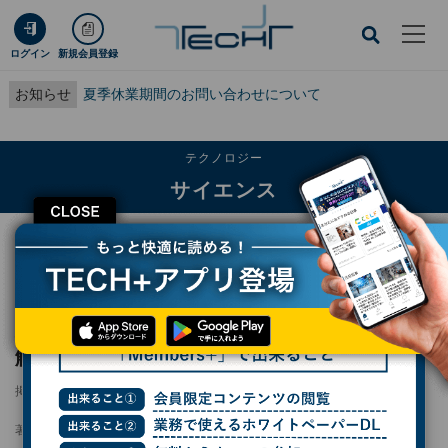
ログイン
新規会員登録
お知らせ
夏季休業期間のお問い合わせについて
テクノロジー
サイエンス
CLOSE
TECH+
テクノロジー
サイエンス
大阪公大が“食べ過ぎ”を防ぐ脳内メカニズムを解明 - その影響には性差も
大阪公大が“食べ過ぎ”を防ぐ脳内メカニズムを
解明 - その影響には性差も
掲載日
更新日
2026/07/06 12:26
2026/07/14 12:45
著者：
波留久泉