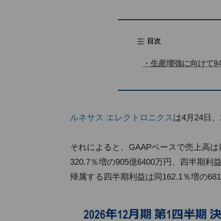
目次
生産増強に向けて9
ルネサス エレクトロニクス
は4月24日、
それによると、GAAPベースで売上高は前年
320.7％増の905億6400万円、四半期利
帰属する四半期利益は同162.1％増の68