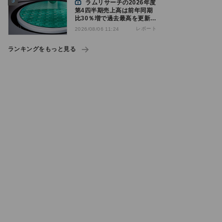
ラムリサーチの2026年度
第4四半期売上高は前年同期
比30％増で過去最高を更新、
NAND関連が好調
レポート
2026/08/06 11:24
ランキングをもっと見る