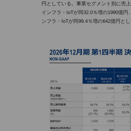
円としている。事業セグメント別に売上高
インフラ・IoTが同32.0％増の1990
ンフラ・IoTが同99.4％増の642億円と