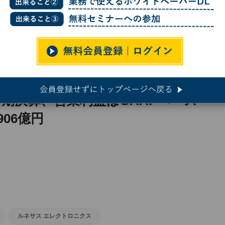
第1四半期決算、営業利益はGAAPベースで前年同期比320.7％増の906億円
半期決算、営業利益はGAAPベース
906億円
ルネサス エレクトロニクス