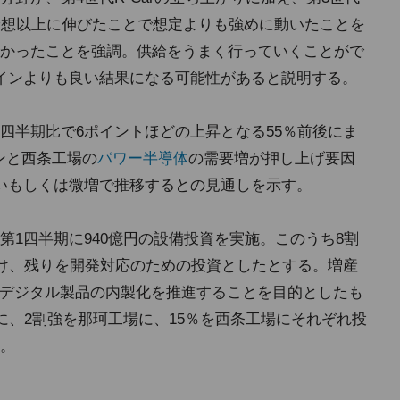
要が予想以上に伸びたことで想定よりも強めに動いたことを
かったことを強調。供給をうまく行っていくことがで
インよりも良い結果になる可能性があると説明する。
四半期比で6ポイントほどの上昇となる55％前後にま
ンと西条工場の
パワー半導体
の需要増が押し上げ要因
いもしくは微増で推移するとの見通しを示す。
1四半期に940億円の設備投資を実施。このうち8割
向け、残りを開発対応のための投資としたとする。増産
けデジタル製品の内製化を推進することを目的としたも
に、2割強を那珂工場に、15％を西条工場にそれぞれ投
。