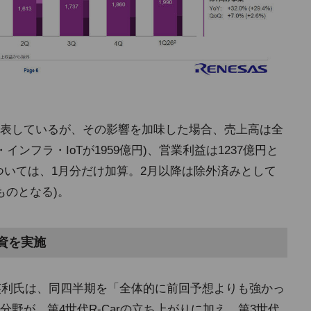
表しているが、その影響を加味した場合、売上高は全
・インフラ・IoTが1959億円)、営業利益は1237億円と
ついては、1月分だけ加算。2月以降は除外済みとして
ものとなる)。
資を実施
英利氏は、同四半期を「全体的に前回予想よりも強かっ
野が、第4世代R-Carの立ち上がりに加え、第3世代