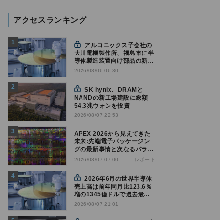
アクセスランキング
アルコニックス子会社の
大川電機製作所、福島市に半
導体製造装置向け部品の新工
場建設を決定
2026/08/06 06:30
SK hynix、DRAMと
NANDの新工場建設に総額
54.3兆ウォンを投資
2026/08/07 22:53
APEX 2026から見えてきた
未来:先端電子パッケージン
グの最新事情と次なるパラダ
イムシフト
レポート
2026/08/07 07:00
2026年6月の世界半導体
売上高は前年同月比123.6％
増の1345億ドルで過去最高
更新 SIA調べ
2026/08/07 21:01