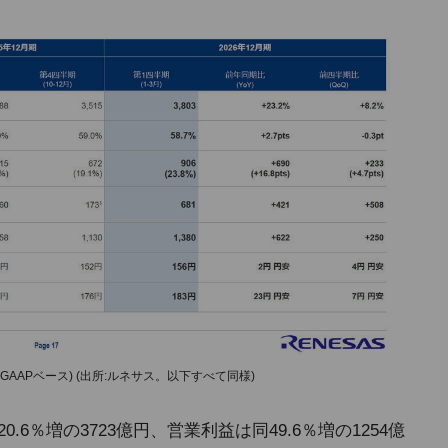
GAAPベース) (出所:ルネサス。以下すべて同様)
0.6％増の3723億円、営業利益は同49.6％増の1254億