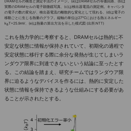
DRAMセルの構造と測定手法のイメージ。(a)はDRAMセルの等価回路、(b)は
実際のDRAMセルの電子顕微鏡写真、(c)は検出器電流の測定例。キャパシタ
の電子の数の変化が、検出器電流の離散的な変化として現れる、(d)は電子の
移動ごとに生じる熱量のグラフ。縦軸の単位は27℃における熱エネルギー
k
T=25.9mV、(e)は熱量の算出方法を示した模式図 (出所:NTT)
B
これを熱力学的に考察すると、DRAMセルは熱的に不
安定な状態に情報が保持されていて、初期化の過程で
安定状態に移行する際に余分な発熱が生じてしまいラ
ンダウア限界に到達できないという結論に至ったとす
る。この結論を踏まえ、研究チームではランダウア限
界に迫るようなデバイスを作るには、熱的に安定した
状態に情報を保持できるような仕組みにする必要があ
ることが示されたとする。