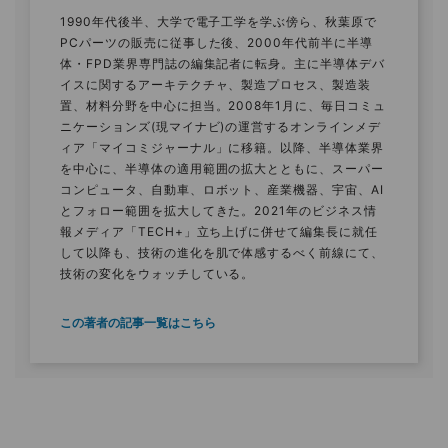
1990年代後半、大学で電子工学を学ぶ傍ら、秋葉原で
PCパーツの販売に従事した後、2000年代前半に半導
体・FPD業界専門誌の編集記者に転身。主に半導体デバ
イスに関するアーキテクチャ、製造プロセス、製造装
置、材料分野を中心に担当。2008年1月に、毎日コミュ
ニケーションズ(現マイナビ)の運営するオンラインメデ
ィア「マイコミジャーナル」に移籍。以降、半導体業界
を中心に、半導体の適用範囲の拡大とともに、スーパー
コンピュータ、自動車、ロボット、産業機器、宇宙、AI
とフォロー範囲を拡大してきた。2021年のビジネス情
報メディア「TECH+」立ち上げに併せて編集長に就任
して以降も、技術の進化を肌で体感するべく前線にて、
技術の変化をウォッチしている。
この著者の記事一覧はこちら