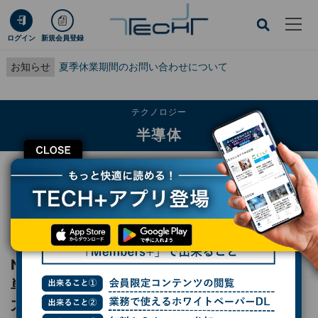
ログイン
新規会員登録
お知らせ
夏季休業期間のお問い合わせについて
テクノロジー
半導体
CLOSE
TECH+
テクノロジー
半導体
NTTがDRAMセルの熱とエントロピーを電子単位で同時測定する手法を開発、超
低消費電力メモリの実現に期待
レポート
NTTがDRAMセルの熱とエントロピーを電子
単位で同時測定する手法を開発、超低消費電
力メモリの実現に期待