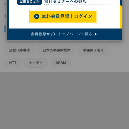
掲載日
2026/04/23 15:16
著者：
小林行雄
次世代半導体
日本の半導体業界
半導体メモリ
NTT
ナノテク
DRAM