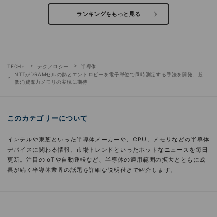
ランキングをもっと見る
TECH+
テクノロジー
半導体
NTTがDRAMセルの熱とエントロピーを電子単位で同時測定する手法を開発、超
低消費電力メモリの実現に期待
このカテゴリーについて
インテルや東芝といった半導体メーカーや、CPU、メモリなどの半導体
デバイスに関わる情報、市場トレンドといったホットなニュースを毎日
更新。注目のIoTや自動運転など、半導体の適用範囲の拡大とともに成
長が続く半導体業界の話題を詳細な説明付きで紹介します。