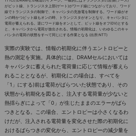
1T1CのDRAMセル構造のイメージ。一般的にはトランジスタの左側(ソース)
がビット線、トランジスタ上部(ゲート)がワード線につながっており、ワード
線でトランジスタの制御で、キャパシタの充放電を制御する。ワード線がオ
ンの時かつビット線もオンの時、トランジスタがオンとなり、キャパシタに
電荷が蓄えられる。逆にワード線をオンとして、ビット線をオフ(0V)とする
と、キャパシタから電荷が放出される。情報の初期化は、いわゆるこのキャ
パシタの電荷の状態をすべて同じにする作業となる (出所:NTT)
実際の実験では、情報の初期化に伴うエントロピーと
熱の測定を実施。具体的には、DRAMセルにおいては
キャパシタに蓄えられた電荷量に応じて情報が蓄えら
れることとなるが、初期化(この場合は、すべてを
「1」にする)前は電荷がばらついた状態であり、その
状態から初期化を図ると、注入する電荷量が少ないと
熱揺らぎによって「0」が生じたままのエラーがばら
つきとなる。この場合、エントロピーは小さくなるわ
けだが、注入される電荷量を変化させた際の初期化に
おけるばらつきの変化から、エントロピーの減少量を