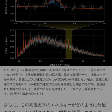
XRISMによって取得されたM82中心領域のX線スペクトルで、下段がスペク
トルの全容で、上段が鉄輝線付近の拡大図。黒点は観測データ、曲線はモデ
ルを表す。青線はガスの速度のばらつき(広がり)を考慮しない場合、赤線は視
線方向に毎秒±600km程度の速度の広がりを考慮した場合のモデル。観測さ
れた輝線の広がりは、速度の広がりを考慮したモデルでよく再現されてい
る。(出所:XRISM公式サイト)
さらに、この高温ガスのエネルギーがどのように分配