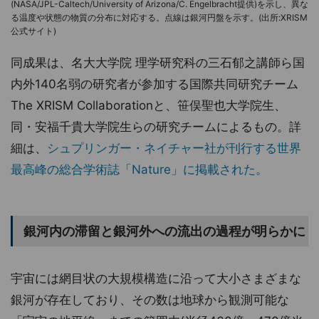
(NASA/JPL-Caltech/University of Arizona/C. Engelbracht提供)を示し、異な
る温度や状態の物質の分布に対応する。点線は銀河円盤を示す。(出所:XRISM
公式サイト)
同成果は、名大大学院 理学研究科の三石郁之講師ら国
内外140名弱の研究者が参加する国際共同研究チーム
The XRISM Collaborationと、笹俣聖也大学院生、
同・安福千貴大学院生らの研究チームによるもの。詳
細は、
シュプリンガー・ネイチャー社が刊行する世界
最高峰の総合学術誌「Nature」に掲載された。
銀河内の滞留と銀河外への流出の過程が明らかに
宇宙には網目状の大規模構造に沿って大小さまざまな
銀河が存在しており、その数は地球から観測可能な