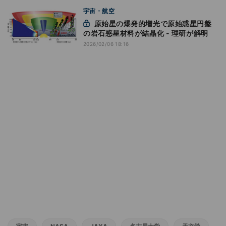
宇宙・航空
原始星の爆発的増光で原始惑星円盤
の岩石惑星材料が結晶化 - 理研が解明
2026/02/06 18:16