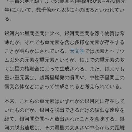
「宇宙の地平線」までの範囲内(半径460億～470億光
年)において、数千億から2兆にものぼるといわれてい
る。
銀河内の星間空間に比べ、銀河間空間を漂う物質は希
薄だが、それでも重元素を含む多様な元素が存在する
ことが明らかにされている。
天文学
では水素とヘリウ
ム以外の元素を重元素というが、鉄までの重元素の多
くは星の核融合によって生成される。また、鉄よりも
重い重元素は、超新星爆発の瞬間や、中性子星同士の
衝突合体などによって生成されると考えられている。
本来、これらの重元素はいずれかの銀河内に存在して
いたものだが、銀河を脱出できるだけの猛烈な速度を
経て、銀河間空間へと放出されたことを意味する。銀
河の脱出速度は、その質量の大きさや中心からの距離