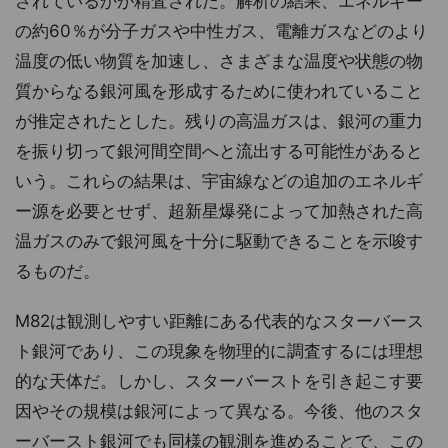
されているかが精査された。解析の結果、エネルギー
の約60％が分子ガスや中性ガス、電離ガスなどのより
温度の低い物質を加速し、さまざまな温度や状態の物
質からなる銀河風を形成するために使われていること
が推定されたとした。残りの高温ガスは、銀河の重力
を振り切って銀河間空間へと流出する可能性があると
いう。これらの結果は、宇宙線などの追加のエネルギ
ー源を必要とせず、超新星爆発によって加熱された高
温ガスのみで銀河風を十分に駆動できることを示唆す
るものだ。
M82は観測しやすい距離にある代表的なスターバース
ト銀河であり、この現象を物理的に調査するには理想
的な天体だ。しかし、スターバーストを引き起こす要
因やその規模は銀河によって異なる。今後、他のスタ
ーバースト銀河でも同様の観測を進めることで、この