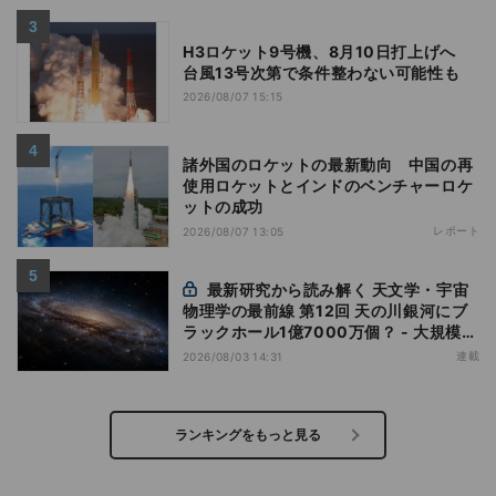
H3ロケット9号機、8月10日打上げへ
台風13号次第で条件整わない可能性も
2026/08/07 15:15
諸外国のロケットの最新動向 中国の再
使用ロケットとインドのベンチャーロケ
ットの成功
レポート
2026/08/07 13:05
最新研究から読み解く 天文学・宇宙
物理学の最前線 第12回 天の川銀河にブ
ラックホール1億7000万個？ - 大規模計
算が描くその分布
連載
2026/08/03 14:31
ランキングをもっと見る