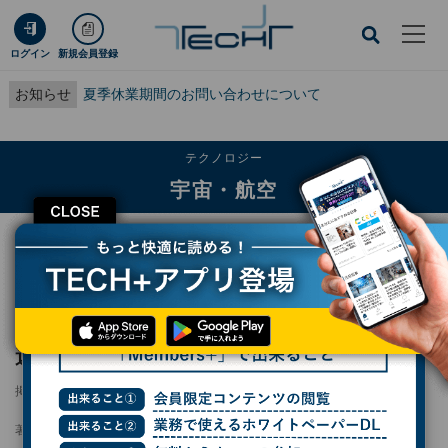
ログイン
新規会員登録
お知らせ
夏季休業期間のお問い合わせについて
テクノロジー
宇宙・航空
CLOSE
TECH+
テクノロジー
宇宙・航空
XRISM、スターバースト銀河観測で重元素を運ぶ「銀河風」の正体に肉薄
XRISM、スターバースト銀河観測で重元素を
運ぶ「銀河風」の正体に肉薄
掲載日
2026/04/24 11:26
著者：
波留久泉