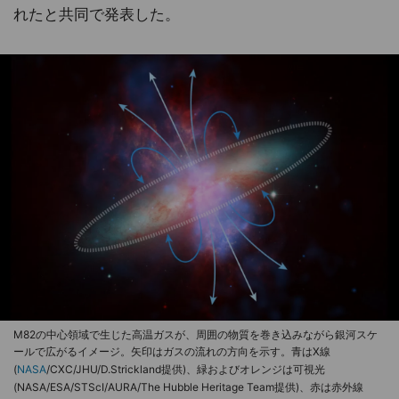
れたと共同で発表した。
M82の中心領域で生じた高温ガスが、周囲の物質を巻き込みながら銀河スケ
ールで広がるイメージ。矢印はガスの流れの方向を示す。青はX線
(
NASA
/CXC/JHU/D.Strickland提供)、緑およびオレンジは可視光
(NASA/ESA/STScI/AURA/The Hubble Heritage Team提供)、赤は赤外線