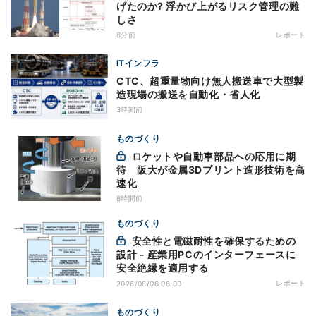
げたのか? 浮かび上がるリスク管理の難
しさ
8分前
レポート
ITインフラ
CTC、超重量物向け無人搬送車で大型製
造現場の搬送を自動化・省人化
3時間前
ものづくり
ロケットや自動車部品への応用に期
待 阪大が金属3Dプリント造形技術を高
速化
8時間前
ものづくり
安全性と電磁耐性を確保するための
設計 - 産業用PCのインターフェースに
安全絶縁を適用する
レポート
2026/08/06 06:00
ものづくり