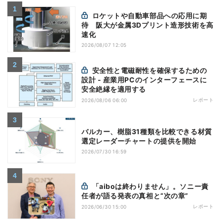
ロケットや自動車部品への応用に期
待 阪大が金属3Dプリント造形技術を高
速化
2026/08/07 12:05
安全性と電磁耐性を確保するための
設計 - 産業用PCのインターフェースに
安全絶縁を適用する
レポート
2026/08/06 06:00
バルカー、樹脂31種類を比較できる材質
選定レーダーチャートの提供を開始
2026/07/30 16:59
「aiboは終わりません」。ソニー責
任者が語る発表の真相と“次の章”
レポート
2026/06/30 15:00