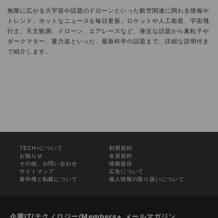
無限に広がる大宇宙や話題のドローンといった航空関連に関わる情報や
トレンド、ホットなニュースを毎日更新。ロケットや人工衛星、宇宙飛
行士、天文観測、ドローン、エアレースなど、身近な話題から素粒子や
ダークマター、重力波といった、最新科学の話題まで、詳細な説明付き
で紹介します。
TECH+について
利用規約
お知らせ
会員規約
その他、お問い合わせ
情報提供
サイトマップ
広告について
著作権と転載について
個人情報の取り扱いについて
企業IT/テクノロジー/Members+ メールマガジン