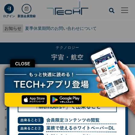
ログイン
新規会員登録
お知らせ
夏季休業期間のお問い合わせについて
テクノロジー
宇宙・航空
CLOSE
TECH+
テクノロジー
宇宙・航空
GMOサイバーセキュリティ×ワープスペース、宇宙衛星システムで提携
GMOサイバーセキュリティ×ワープスペー
ス、宇宙衛星システムで提携
掲載日
2025/06/13 16:24
著者：
森歩美