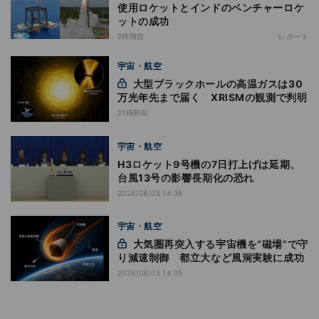
使用ロケットとインドのベンチャーロケ
ットの成功
2時間前
レポート
宇宙・航空
大型ブラックホールの高温ガスは30
万光年先まで届く XRISMの観測で判明
21時間前
宇宙・航空
H3ロケット9号機の7日打上げは延期、
台風13号の影響長期化の恐れ
2026/08/05 14:38
宇宙・航空
大気圏再突入する宇宙機を“磁場”で守
り減速制御 都立大など風洞実験に成功
2026/08/05 14:05