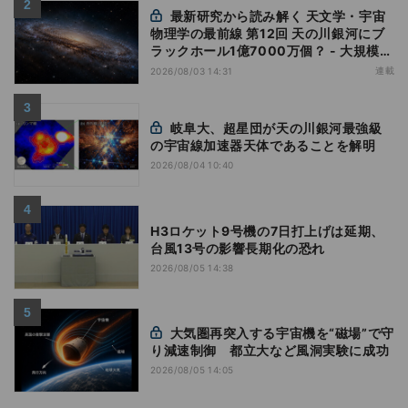
最新研究から読み解く 天文学・宇宙
物理学の最前線 第12回 天の川銀河にブ
ラックホール1億7000万個？ - 大規模計
算が描くその分布
連載
2026/08/03 14:31
岐阜大、超星団が天の川銀河最強級
の宇宙線加速器天体であることを解明
2026/08/04 10:40
H3ロケット9号機の7日打上げは延期、
台風13号の影響長期化の恐れ
2026/08/05 14:38
大気圏再突入する宇宙機を“磁場”で守
り減速制御 都立大など風洞実験に成功
2026/08/05 14:05