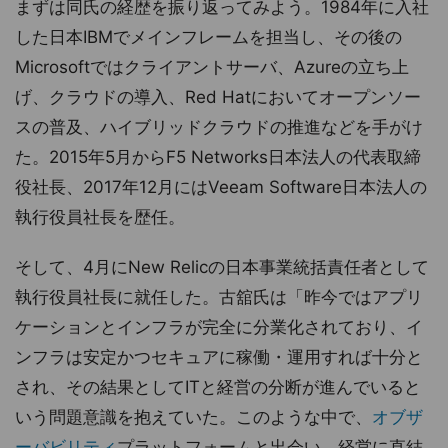
まずは同氏の経歴を振り返ってみよう。1984年に入社
した日本IBMでメインフレームを担当し、その後の
Microsoftではクライアントサーバ、Azureの立ち上
げ、クラウドの導入、Red Hatにおいてオープンソー
スの普及、ハイブリッドクラウドの推進などを手がけ
た。2015年5月からF5 Networks日本法人の代表取締
役社長、2017年12月にはVeeam Software日本法人の
執行役員社長を歴任。
そして、4月にNew Relicの日本事業統括責任者として
執行役員社長に就任した。古舘氏は「昨今ではアプリ
ケーションとインフラが完全に分業化されており、イ
ンフラは安定かつセキュアに稼働・運用すれば十分と
され、その結果としてITと経営の分断が進んでいると
いう問題意識を抱えていた。このような中で、
オブザ
ーバビリティ
プラットフォームと出会い、経営に直結