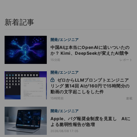
新着記事
開発/エンジニア
中国AIは本当にOpenAIに追いついたの
か？ Kimi、DeepSeekが変えたAI競争
15分前
レポート
開発/エンジニア
ゼロからLLMプロンプトエンジニア
リング 第14回 AIが160円で15時間分の
動画の文字起こしをした件
15時間前
連載
開発/エンジニア
Apple、バグ報奨金制度を見直し AIに
よる脆弱性報告が急増
2026/08/08 17:05