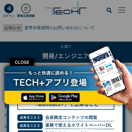
ログイン
新規会員登録
お知らせ
夏季休業期間のお問い合わせについて
企業IT
開発/エンジニア
CLOSE
TECH+
企業IT
開発/エンジニア
Windows 11、CLIエディター「Edit」を標準搭載へ
Windows 11、CLIエディター「Edit」を標準
搭載へ
掲載日
更新日
2025/06/05 17:17
2025/06/10 12:14
著者：
杉山貴章