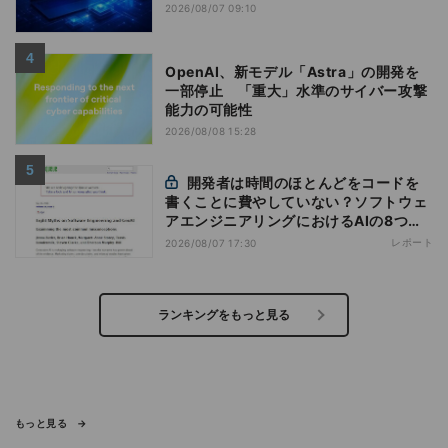
2026/08/07 09:10
OpenAI、新モデル「Astra」の開発を
一部停止 「重大」水準のサイバー攻撃
能力の可能性
2026/08/08 15:28
開発者は時間のほとんどをコードを
書くことに費やしていない？ソフトウェ
アエンジニアリングにおけるAIの8つの
神話への賛否
レポート
2026/08/07 17:30
ランキングをもっと見る
もっと見る