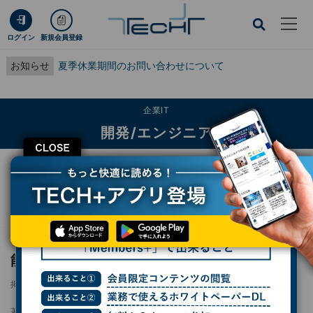
ログイン
新規会員登録
お知らせ
夏季休業期間のお問い合わせについて
企業IT
開発/エンジニア
CLOSE
TECH+
企業IT
開発/エンジニア
Windows 11ベータビルドに新たな障害復旧機能「Quick Machine
Recovery」登場
Windows 11ベータビルドに新たな障害復旧機
能「Quick Machine Recovery」登場
掲載日
更新日
2025/06/04 15:38
2025/06/10 11:57
著者：
杉山貴章