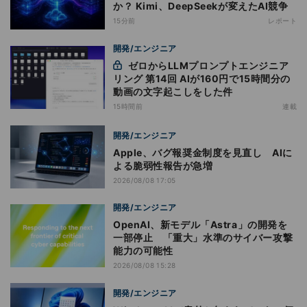
か？ Kimi、DeepSeekが変えたAI競争
15分前
レポート
開発/エンジニア
ゼロからLLMプロンプトエンジニア
リング 第14回 AIが160円で15時間分の
動画の文字起こしをした件
15時間前
連載
開発/エンジニア
Apple、バグ報奨金制度を見直し AIに
よる脆弱性報告が急増
2026/08/08 17:05
開発/エンジニア
OpenAI、新モデル「Astra」の開発を
一部停止 「重大」水準のサイバー攻撃
能力の可能性
2026/08/08 15:28
開発/エンジニア