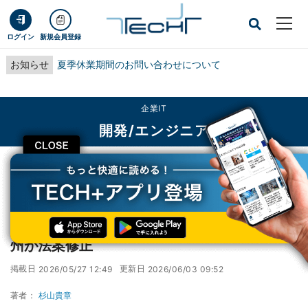
ログイン
新規会員登録
お知らせ
夏季休業期間のお問い合わせについて
企業IT
開発/エンジニア
CLOSE
TECH+
企業IT
開発/エンジニア
Linuxにも年齢確認義務？ OSSの反発受け米2州が法案修正
Linuxにも年齢確認義務？ OSSの反発受け米2
州が法案修正
掲載日
更新日
2026/05/27 12:49
2026/06/03 09:52
著者：
杉山貴章