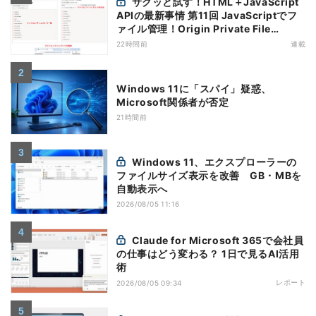
サクッと試す！HTML＋JavaScript
APIの最新事情 第11回 JavaScriptでフ
ァイル管理！Origin Private File
Systemを活用する
22時間前
連載
Windows 11に「スパイ」疑惑、
Microsoft関係者が否定
21時間前
Windows 11、エクスプローラーの
ファイルサイズ表示を改善 GB・MBを
自動表示へ
2026/08/05 11:16
Claude for Microsoft 365で会社員
の仕事はどう変わる？ 1日で見るAI活用
術
レポート
2026/08/05 09:34