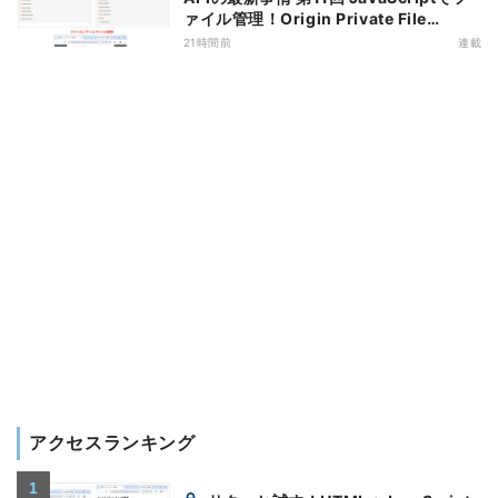
ァイル管理！Origin Private File
Systemを活用する
21時間前
連載
アクセスランキング