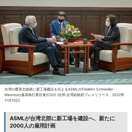
台湾の蔡英文総統に新工場建設を伝えるASMLのFrédéric Schneider-
Maunoury最高執行責任者(COO) (出所:台湾総統府プレスリリース、2022年
11月15日)
ASMLが台湾北部に新工場を建設へ、新たに
2000人の雇用計画