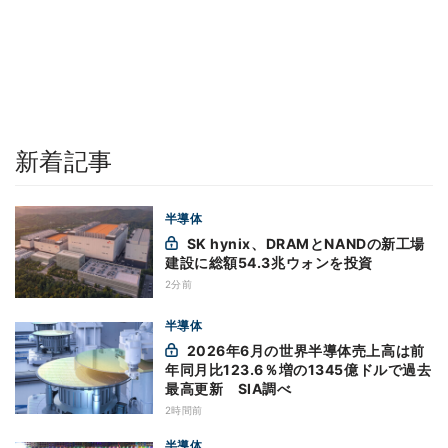
新着記事
半導体
SK hynix、DRAMとNANDの新工場
建設に総額54.3兆ウォンを投資
2分前
半導体
2026年6月の世界半導体売上高は前
年同月比123.6％増の1345億ドルで過去
最高更新 SIA調べ
2時間前
半導体