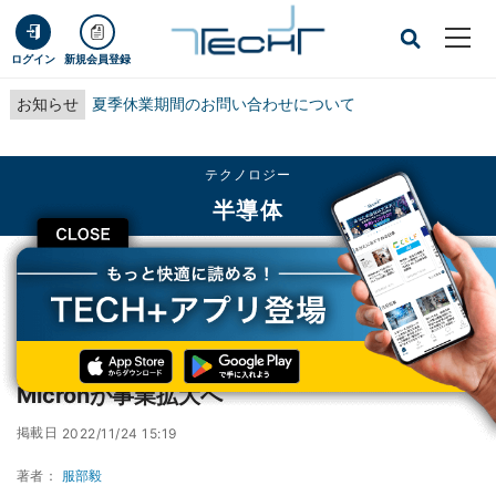
ログイン
新規会員登録
お知らせ
夏季休業期間のお問い合わせについて
テクノロジー
半導体
CLOSE
TECH+
テクノロジー
半導体
台湾版CHIPS法案が閣議決定、 ASMLやMicronが事業拡大へ
台湾版CHIPS法案が閣議決定、 ASMLや
Micronが事業拡大へ
掲載日
2022/11/24 15:19
著者：
服部毅