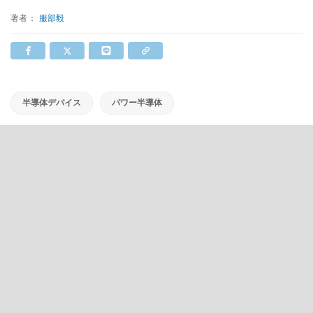
著者：
服部毅
半導体デバイス
パワー半導体