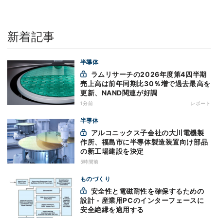
新着記事
半導体
ラムリサーチの2026年度第4四半期
売上高は前年同期比30％増で過去最高を
更新、NAND関連が好調
1分前
レポート
半導体
アルコニックス子会社の大川電機製
作所、福島市に半導体製造装置向け部品
の新工場建設を決定
5時間前
ものづくり
安全性と電磁耐性を確保するための
設計 - 産業用PCのインターフェースに
安全絶縁を適用する