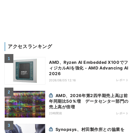
アクセスランキング
AMD、Ryzen AI Embedded X100でフ
ィジカルAIを強化 - AMD Advancing AI
2026
レポート
2026/08/05 12:16
AMD、2026年第2四半期売上高は前
年同期比50％増 データセンター部門の
売上高が倍増
23時間前
レポート
Synopsys、村田製作所との協業を