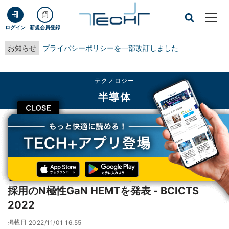
ログイン
新規会員登録
お知らせ
プライバシーポリシーを一部改訂しました
テクノロジー
半導体
CLOSE
TECH+
テクノロジー
半導体
住友電工、ビヨンド5G向けにHfゲート絶縁膜採用のN極性GaN HEMTを発表 -
BCICTS 2022
住友電工、ビヨンド5G向けにHfゲート絶縁膜
採用のN極性GaN HEMTを発表 - BCICTS
2022
掲載日
2022/11/01 16:55