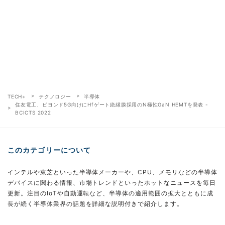
TECH+
テクノロジー
半導体
住友電工、ビヨンド5G向けにHfゲート絶縁膜採用のN極性GaN HEMTを発表 -
BCICTS 2022
このカテゴリーについて
インテルや東芝といった半導体メーカーや、CPU、メモリなどの半導体
デバイスに関わる情報、市場トレンドといったホットなニュースを毎日
更新。注目のIoTや自動運転など、半導体の適用範囲の拡大とともに成
長が続く半導体業界の話題を詳細な説明付きで紹介します。