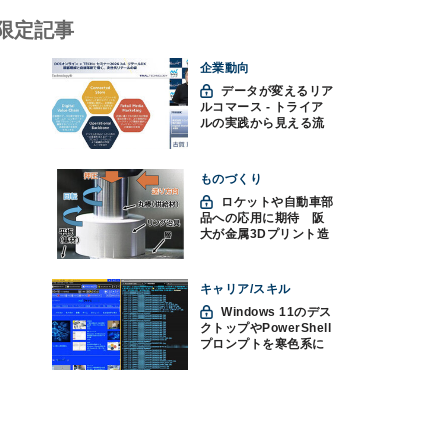
限定記事
企業動向
データが変えるリア
ルコマース - トライア
ルの実践から見える流
通変革の未来
ものづくり
ロケットや自動車部
品への応用に期待 阪
大が金属3Dプリント造
形技術を高速化
キャリア/スキル
Windows 11のデス
クトップやPowerShell
プロンプトを寒色系に
して"涼"を取る