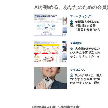
AIが勧める、あなたのための会員
マーケティング
年間購入金額20%
増、利益率8pt改善
——“顧客を知る”から
始まったファンケルの
通販変革と、次に見据
えるオムニチャネル
企業動向
大企業の6分の1の
システム予算で立ち向
かう、サミットの「も
みくちゃDX」
サイエンス
気分が良いと、他人
の“かすかな笑顔”に気
付きやすくなる 理科
大など発見
編集部が選ぶ関連記事