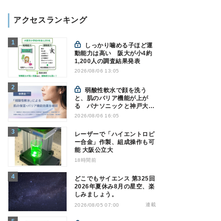
アクセスランキング
しっかり噛める子ほど運
動能力は高い 阪大が小4約
1,200人の調査結果発表
2026/08/06 13:05
弱酸性軟水で顔を洗う
と、肌のバリア機能が上が
る パナソニックと神戸大が
確認
2026/08/06 16:05
レーザーで「ハイエントロピ
ー合金」作製、組成操作も可
能 大阪公立大
18時間前
どこでもサイエンス 第325回
2026年夏休み8月の星空、楽
しみましょう。
連載
2026/08/05 07:00