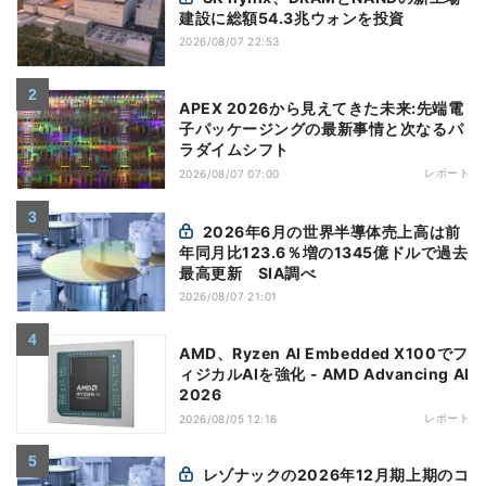
建設に総額54.3兆ウォンを投資
2026/08/07 22:53
APEX 2026から見えてきた未来:先端電
子パッケージングの最新事情と次なるパ
ラダイムシフト
レポート
2026/08/07 07:00
2026年6月の世界半導体売上高は前
年同月比123.6％増の1345億ドルで過去
最高更新 SIA調べ
2026/08/07 21:01
AMD、Ryzen AI Embedded X100でフ
ィジカルAIを強化 - AMD Advancing AI
2026
レポート
2026/08/05 12:16
レゾナックの2026年12月期上期のコ