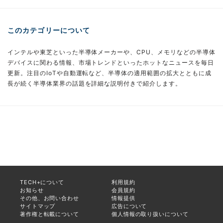
このカテゴリーについて
インテルや東芝といった半導体メーカーや、CPU、メモリなどの半導体
デバイスに関わる情報、市場トレンドといったホットなニュースを毎日
更新。注目のIoTや自動運転など、半導体の適用範囲の拡大とともに成
長が続く半導体業界の話題を詳細な説明付きで紹介します。
TECH+について
利用規約
お知らせ
会員規約
その他、お問い合わせ
情報提供
サイトマップ
広告について
著作権と転載について
個人情報の取り扱いについて