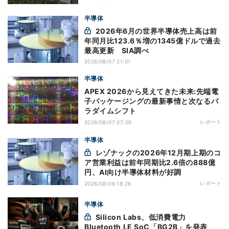
半導体
2026年6月の世界半導体売上高は前
年同月比123.6％増の1345億ドルで過去
最高更新 SIA調べ
2026/08/07 21:01
半導体
APEX 2026から見えてきた未来:先端電
子パッケージングの最新事情と次なるパ
ラダイムシフト
レポート
2026/08/07 07:00
半導体
レゾナックの2026年12月期上期のコ
ア営業利益は前年同期比2.6倍の888億
円、AI向け半導体材料が好調
レポート
2026/08/06 18:26
半導体
Silicon Labs、低消費電力
Bluetooth LE SoC「BG2B」を発表