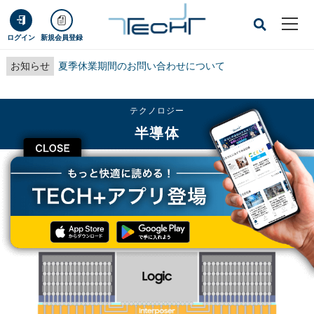
ログイン
新規会員登録
お知らせ
夏季休業期間のお問い合わせについて
テクノロジー
半導体
CLOSE
TECH+
テクノロジー
半導体
Samsung、大面積実装用2.5Dパッケージング技術「H-Cube」をAmkorと開発