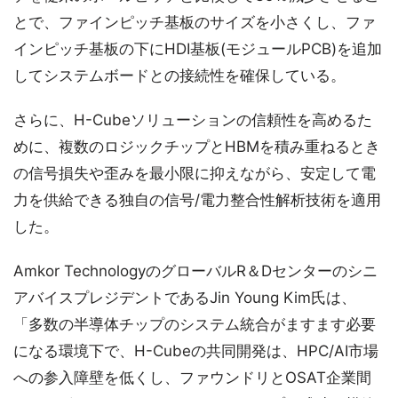
とで、ファインピッチ基板のサイズを小さくし、ファ
インピッチ基板の下にHDI基板(モジュールPCB)を追加
してシステムボードとの接続性を確保している。
さらに、H-Cubeソリューションの信頼性を高めるた
めに、複数のロジックチップとHBMを積み重ねるとき
の信号損失や歪みを最小限に抑えながら、安定して電
力を供給できる独自の信号/電力整合性解析技術を適用
した。
Amkor TechnologyのグローバルR＆Dセンターのシニ
アバイスプレジデントであるJin Young Kim氏は、
「多数の半導体チップのシステム統合がますます必要
になる環境下で、H-Cubeの共同開発は、HPC/AI市場
への参入障壁を低くし、ファウンドリとOSAT企業間