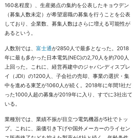
160名程度）、生産拠点の集約を公表したキョウデン
（募集人数未定）が希望退職の募集を行うことを公表
しており、企業数、募集人数はさらに増える可能性が
あるという。
人数別では、
富士通
が2850人で最多となった。2018
年に最も多かった日本電気(NEC)の2,70人を約700人
上回った。これに、経営再建中のジャパンディスプレ
イ（JDI）の1200人、子会社の売却、事業の選択・集
中を進める東芝が1060人が続く。2018年に年間1社だ
った1000人超の募集が2019年に入り、すでに3社出て
いる。
業種別では、業績不振が目立つ電気機器が5社でトッ
プ。これに、薬価引き下げや国外メーカーのライセン
ス販売終了などを控えた製薬が4社と続く。年齢条件