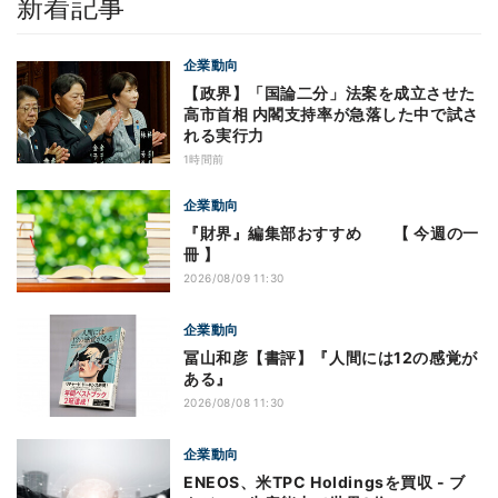
新着記事
企業動向
【政界】「国論二分」法案を成立させた
高市首相 内閣支持率が急落した中で試さ
れる実行力
1時間前
企業動向
『財界』編集部おすすめ 【 今週の一
冊 】
2026/08/09 11:30
企業動向
冨山和彦【書評】『人間には12の感覚が
ある』
2026/08/08 11:30
企業動向
ENEOS、米TPC Holdingsを買収 - ブ