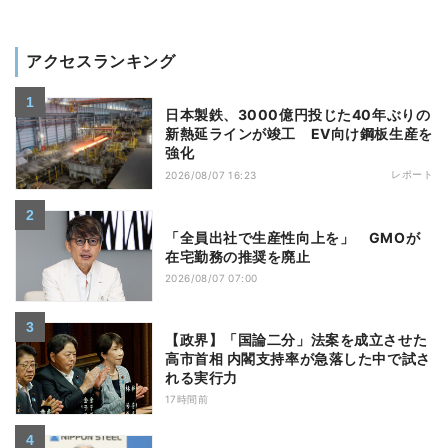
アクセスランキング
日本製鉄、3000億円投じた40年ぶりの
新熱延ラインが竣工 EV向け鋼板生産を
強化
レポート
2026/08/07 16:23
「全員出社で生産性向上を」 GMOが
在宅勤務の推奨を廃止
2026/08/07 07:00
【政界】「国論二分」法案を成立させた
高市首相 内閣支持率が急落した中で試さ
れる実行力
17時間前