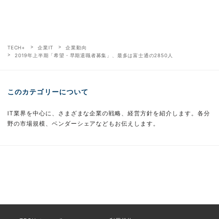
TECH+
企業IT
企業動向
2019年上半期「希望・早期退職者募集」、最多は富士通の2850人
このカテゴリーについて
IT業界を中心に、さまざまな企業の戦略、経営方針を紹介します。各分
野の市場規模、ベンダーシェアなどもお伝えします。