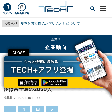
ログイン
新規会員登録
お知らせ
夏季休業期間のお問い合わせについて
企業IT
企業動向
CLOSE
TECH+
企業IT
企業動向
2019年上半期「希望・早期退職者募集」、最多は富士通の2850人
2019年上半期「希望・早期退職者募集」、最
多は富士通の2850人
掲載日
2019/07/19 13:44