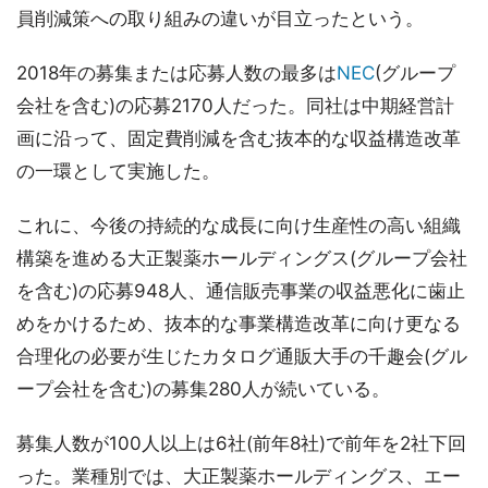
員削減策への取り組みの違いが目立ったという。
2018年の募集または応募人数の最多は
NEC
(グループ
会社を含む)の応募2170人だった。同社は中期経営計
画に沿って、固定費削減を含む抜本的な収益構造改革
の一環として実施した。
これに、今後の持続的な成長に向け生産性の高い組織
構築を進める大正製薬ホールディングス(グループ会社
を含む)の応募948人、通信販売事業の収益悪化に歯止
めをかけるため、抜本的な事業構造改革に向け更なる
合理化の必要が生じたカタログ通販大手の千趣会(グル
ープ会社を含む)の募集280人が続いている。
募集人数が100人以上は6社(前年8社)で前年を2社下回
った。業種別では、大正製薬ホールディングス、エー