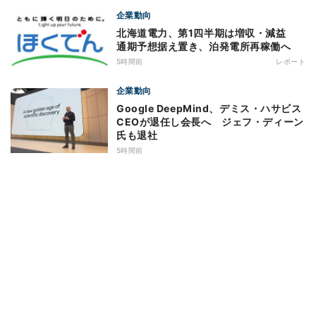
企業動向
北海道電力、第1四半期は増収・減益
通期予想据え置き、泊発電所再稼働へ
5時間前
レポート
企業動向
Google DeepMind、デミス・ハサビス
CEOが退任し会長へ ジェフ・ディーン
氏も退社
5時間前