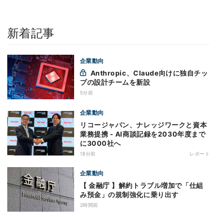
新着記事
企業動向
Anthropic、Claude向けに独自チッ
プの設計チームを新設
5分前
企業動向
リコージャパン、ナレッジワークと資本
業務提携 - AI商談記録を2030年度まで
に3000社へ
18分前
レポート
企業動向
【 金融庁 】解約トラブル増加で「仕組
み預金」の規制強化に乗り出す
2時間前