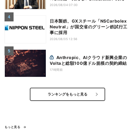
い差別化でトップの座を！」
2026/08/04 07:00
日本製鉄、GXスチール「NSCarbolex
Neutral」が国交省のグリーン鉄試行工
事に採用
2026/08/05 12:56
Anthropic、AIクラウド新興企業の
Voltaと総額100億ドル規模の契約締結
17時間前
ランキングをもっと見る
もっと見る