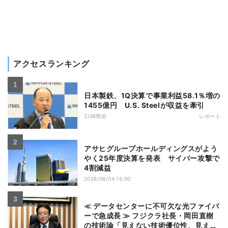
アクセスランキング
日本製鉄、1Q決算で事業利益58.1％増の
1455億円 U.S. Steelが収益を牽引
22時間前
レポート
アサヒグループホールディングスがよう
やく25年度決算を発表 サイバー攻撃で
4割減益
2026/08/04 15:00
≪ データセンターに不可欠な光ファイバ
ーで急成長 ≫ フジクラ社長・岡田直樹
の技術論「見えない技術優位性、見えな