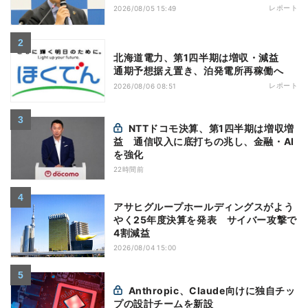
レポート
2026/08/05 15:49
北海道電力、第1四半期は増収・減益
通期予想据え置き、泊発電所再稼働へ
レポート
2026/08/06 08:51
NTTドコモ決算、第1四半期は増収増
益 通信収入に底打ちの兆し、金融・AI
を強化
22時間前
アサヒグループホールディングスがよう
やく25年度決算を発表 サイバー攻撃で
4割減益
2026/08/04 15:00
Anthropic、Claude向けに独自チッ
プの設計チームを新設