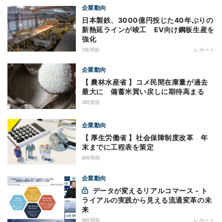
企業動向
日本製鉄、3000億円投じた40年ぶりの
新熱延ラインが竣工 EV向け鋼板生産を
強化
1時間前
レポート
企業動向
【 農林水産省 】コメ民間在庫量が過去
最大に 備蓄米買い戻しに期待高まる
3時間前
企業動向
【 厚生労働省 】社会保障制度改革 年
末までに工程表を策定
6時間前
企業動向
データが変えるリアルコマース - ト
ライアルの実践から見える流通変革の未
来
9時間前
レポート