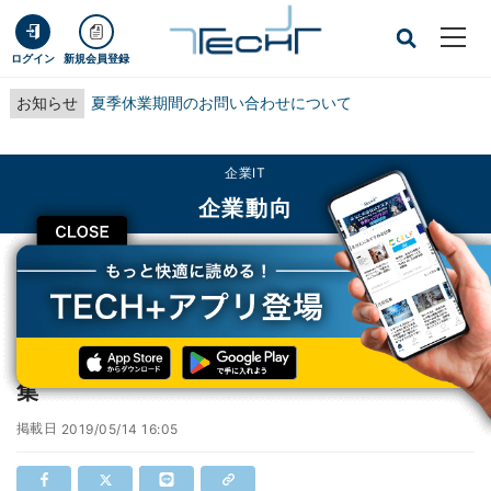
ログイン
新規会員登録
お知らせ
夏季休業期間のお問い合わせについて
企業IT
企業動向
CLOSE
TECH+
企業IT
企業動向
東芝、半導体部門で新たに早期退職350人募集
東芝、半導体部門で新たに早期退職350人募
集
掲載日
2019/05/14 16:05