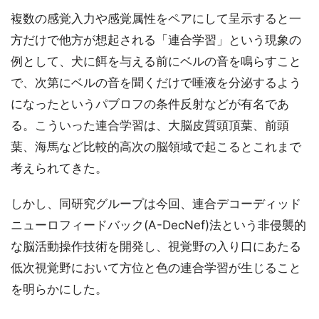
複数の感覚入力や感覚属性をペアにして呈示すると一
方だけで他方が想起される「連合学習」という現象の
例として、犬に餌を与える前にベルの音を鳴らすこと
で、次第にベルの音を聞くだけで唾液を分泌するよう
になったというパブロフの条件反射などが有名であ
る。こういった連合学習は、大脳皮質頭頂葉、前頭
葉、海馬など比較的高次の脳領域で起こるとこれまで
考えられてきた。
しかし、同研究グループは今回、連合デコーディッド
ニューロフィードバック(A-DecNef)法という非侵襲的
な脳活動操作技術を開発し、視覚野の入り口にあたる
低次視覚野において方位と色の連合学習が生じること
を明らかにした。