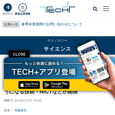
ログイン
新規会員登録
お知らせ
夏季休業期間のお問い合わせについて
テクノロジー
サイエンス
CLOSE
TECH+
テクノロジー
サイエンス
白黒の縞がトレーニングにより赤く見えるようになる技術 - NICTなどが開発
白黒の縞がトレーニングにより赤く見えるよ
うになる技術 - NICTなどが開発
掲載日
2016/07/01 16:20
著者：
周藤瞳美