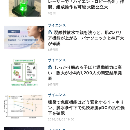
レーザーで「ハイエントロピー合金」作
製、組成操作も可能 大阪公立大
8分前
サイエンス
弱酸性軟水で顔を洗うと、肌のバリ
ア機能が上がる パナソニックと神戸大
が確認
6時間前
サイエンス
しっかり噛める子ほど運動能力は高
い 阪大が小4約1,200人の調査結果発
表
9時間前
サイエンス
猛暑で免疫機能はどう変化する？ - キリ
ン、脱水条件下で免疫細胞pDCの活性低
下を確認
2026/08/05 16:00