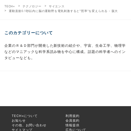
TECH+
テクノロジー
サイエンス
運動直後0.1秒以内に脳の運動野を電気刺激すると"照準"を変えられる - 阪大
このカテゴリーについて
企業のＲ＆Ｄ部門が開発した新技術の紹介や、宇宙、生命工学、物理学
などのマニアックな科学系読み物を中心に構成。話題の科学者へのイン
タビューなども。
TECH+について
利用規約
お知らせ
会員規約
その他、お問い合わせ
情報提供
サイトマップ
広告について