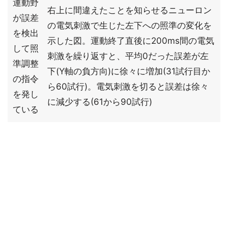
運動野
右上に間違えたことを知らせるニューロン
が誤差
の電気刺激で生じた左下への照準の変化を
を検出
示した図。運動終了直後に200ms間の電気
して照
刺激を繰り返すと、平均0だった誤差が左
準調整
下(Y軸の負方向)に徐々に増加(31試行目か
の指令
ら60試行)。電気刺激を切ると誤差は徐々
を発し
に減少する(61から90試行)
ている