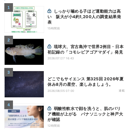
しっかり噛める子ほど運動能力は高
い 阪大が小4約1,200人の調査結果発
表
15時間前
琉球大、宮古島沖で世界2例目・日本
初記録の「コモレビアゴアマダイ」発見
2026/07/27 16:43
どこでもサイエンス 第325回 2026年夏
休み8月の星空、楽しみましょう。
連載
2026/08/05 07:00
弱酸性軟水で顔を洗うと、肌のバリ
ア機能が上がる パナソニックと神戸大
が確認
12時間前