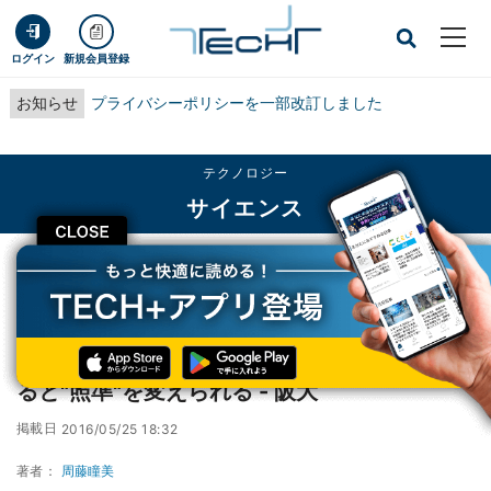
ログイン
新規会員登録
お知らせ
プライバシーポリシーを一部改訂しました
テクノロジー
サイエンス
CLOSE
TECH+
テクノロジー
サイエンス
運動直後0.1秒以内に脳の運動野を電気刺激すると"照準"を変えられる - 阪大
運動直後0.1秒以内に脳の運動野を電気刺激す
ると"照準"を変えられる - 阪大
掲載日
2016/05/25 18:32
著者：
周藤瞳美