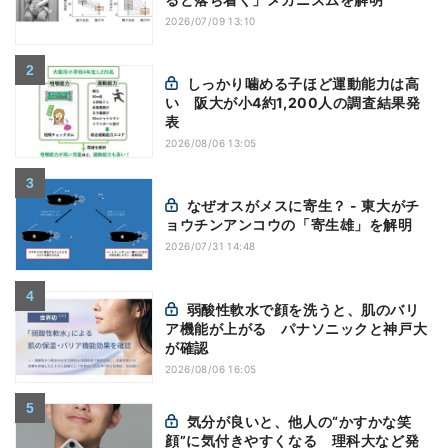
2026/07/09 13:10
しっかり噛める子ほど運動能力は高
い 阪大が小4約1,200人の調査結果発
表
2026/08/06 13:05
なぜオスがメスに寄生？ - 東大がチ
ョウチンアンコウの「寄生雄」を解明
2026/07/31 14:48
弱酸性軟水で顔を洗うと、肌のバリ
ア機能が上がる パナソニックと神戸大
が確認
2026/08/06 16:05
気分が良いと、他人の“かすかな笑
顔”に気付きやすくなる 理科大など発