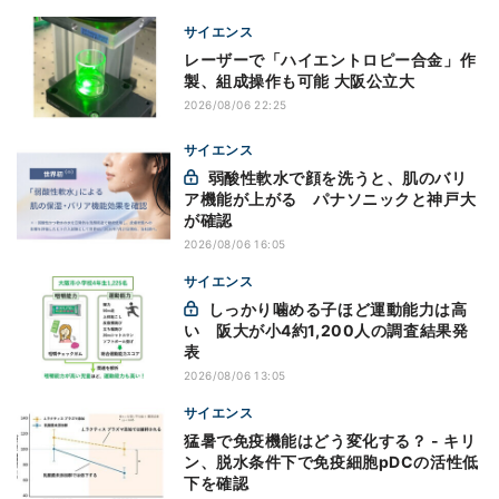
サイエンス
レーザーで「ハイエントロピー合金」作
製、組成操作も可能 大阪公立大
2026/08/06 22:25
サイエンス
弱酸性軟水で顔を洗うと、肌のバリ
ア機能が上がる パナソニックと神戸大
が確認
2026/08/06 16:05
サイエンス
しっかり噛める子ほど運動能力は高
い 阪大が小4約1,200人の調査結果発
表
2026/08/06 13:05
サイエンス
猛暑で免疫機能はどう変化する？ - キリ
ン、脱水条件下で免疫細胞pDCの活性低
下を確認