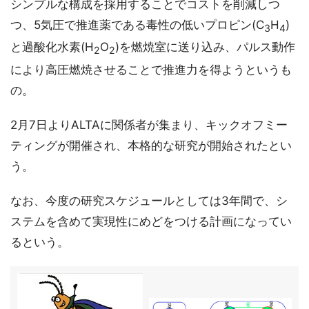
シンプルな構成を採用することでコストを削減しつ
つ、5気圧で推進薬である毒性の低いプロピン(C
H
)
3
4
と過酸化水素(H
O
)を燃焼室に送り込み、パルス動作
2
2
により高圧燃焼させることで推進力を得ようというも
の。
2月7日よりALTAに関係者が集まり、キックオフミー
ティングが開催され、本格的な研究が開始されたとい
う。
なお、今度の研究スケジュールとしては3年間で、シ
ステムを含めて実現性にめどをつける計画になってい
るという。