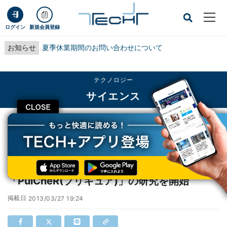
ログイン
新規会員登録
お知らせ
夏季休業期間のお問い合わせについて
テクノロジー
サイエンス
CLOSE
TECH+
テクノロジー
サイエンス
JAXA、低毒性高性能推進薬スラスタ「PulCheR(プリキュア)」の研究を開始
JAXA、低毒性高性能推進薬スラスタ
「PulCheR(プリキュア)」の研究を開始
掲載日
2013/03/27 19:24