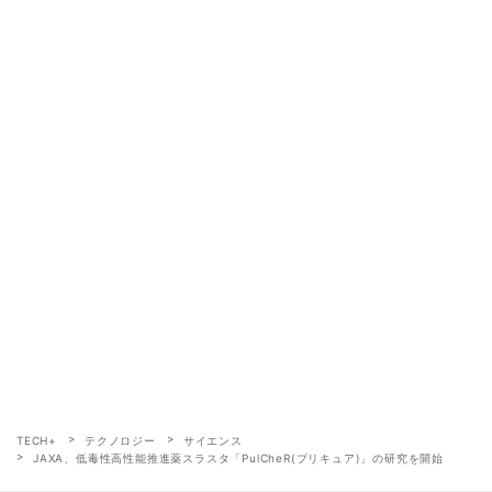
TECH+
テクノロジー
サイエンス
JAXA、低毒性高性能推進薬スラスタ「PulCheR(プリキュア)」の研究を開始