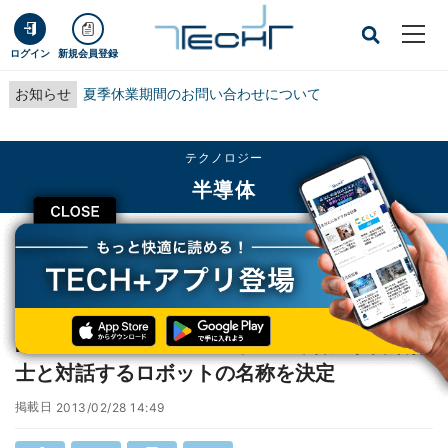
ログイン
新規会員登録
お知らせ
夏季休業期間のお問い合わせについて
テクノロジー
半導体
CLOSE
TECH+
テクノロジー
半導体
KIBO ROBOT PROJECT、ISSで若田宇宙飛行士と対話するロボットの名称を決
定
KIBO ROBOT PROJECT、ISSで若田宇宙飛行
士と対話するロボットの名称を決定
掲載日
2013/02/28 14:49