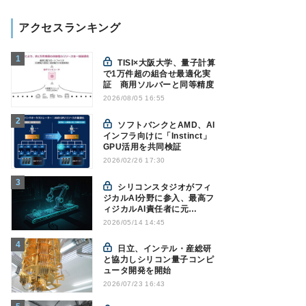
アクセスランキング
TISI×大阪大学、量子計算
で1万件超の組合せ最適化実
証 商用ソルバーと同等精度
2026/08/05 16:55
ソフトバンクとAMD、AI
インフラ向けに「Instinct」
GPU活用を共同検証
2026/02/26 17:30
シリコンスタジオがフィ
ジカルAI分野に参入、最高フ
ィジカルAI責任者に元
NVIDIAの林憲一氏が就任
2026/05/14 14:45
日立、インテル・産総研
と協力しシリコン量子コンピ
ュータ開発を開始
2026/07/23 16:43