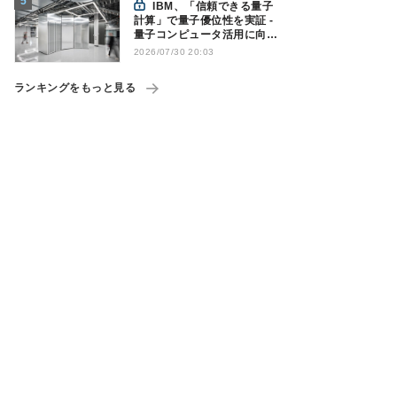
IBM、「信頼できる量子
計算」で量子優位性を実証 -
量子コンピュータ活用に向け
た新たな節目に
2026/07/30 20:03
ランキングをもっと見る