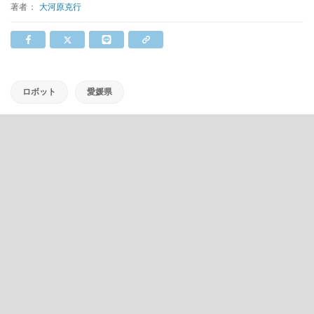
著者：
大河原克行
ロボット
愛媛県