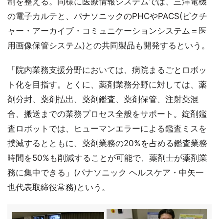
制を整える。同様に医療情報システムでは、三洋電機
の電子カルテと、パナソニックのPHCやPACS(ピクチ
ャー・アーカイブ・コミュニケーションシステム＝医
用画像保管システム)との共同製品も開発するという。
「院内業務支援分野においては、病院まるごとロボッ
ト化を目指す。とくに、薬剤業務分野に対しては、薬
剤分封、薬剤払出、薬剤鑑査、薬剤保管、注射薬混
合、搬送までの業務プロセス全般をサポート。錠剤鑑
査ロボットでは、ヒューマンエラーによる鑑査ミスを
撲滅するとともに、薬剤業務の20%を占める鑑査業務
時間を50%も削減することが可能で、薬剤士が薬剤業
務に集中できる」(パナソニック ヘルスケア・中矢一
也代表取締役常務)という。