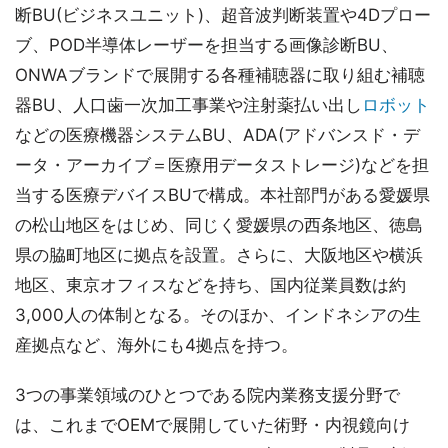
断BU(ビジネスユニット)、超音波判断装置や4Dプロー
ブ、POD半導体レーザーを担当する画像診断BU、
ONWAブランドで展開する各種補聴器に取り組む補聴
器BU、人口歯一次加工事業や注射薬払い出し
ロボット
などの医療機器システムBU、ADA(アドバンスド・デ
ータ・アーカイブ＝医療用データストレージ)などを担
当する医療デバイスBUで構成。本社部門がある愛媛県
の松山地区をはじめ、同じく愛媛県の西条地区、徳島
県の脇町地区に拠点を設置。さらに、大阪地区や横浜
地区、東京オフィスなどを持ち、国内従業員数は約
3,000人の体制となる。そのほか、インドネシアの生
産拠点など、海外にも4拠点を持つ。
3つの事業領域のひとつである院内業務支援分野で
は、これまでOEMで展開していた術野・内視鏡向け