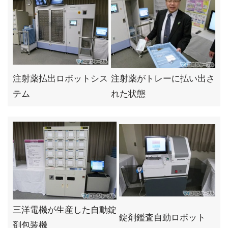
注射薬払出ロボットシス
注射薬がトレーに払い出さ
テム
れた状態
三洋電機が生産した自動錠
錠剤鑑査自動ロボット
剤包装機