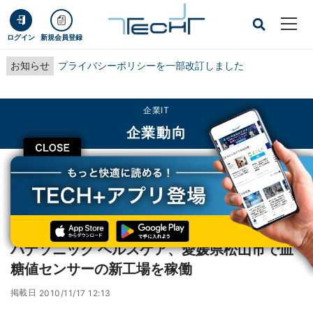
ログイン
新規会員登録
お知らせ
プライバシーポリシーを一部改訂しました
企業IT
企業動向
CLOSE
TECH+
企業IT
企業動向
パナソニック ヘルスケア、愛媛県松山市で血糖値センサーの新工場を稼働
レポート
パナソニック ヘルスケア、愛媛県松山市で血
糖値センサーの新工場を稼働
掲載日
2010/11/17 12:13