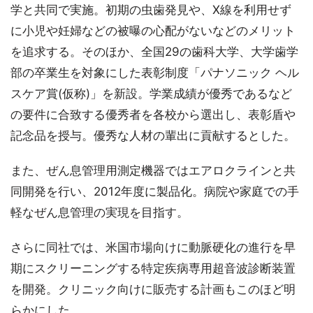
学と共同で実施。初期の虫歯発見や、X線を利用せず
に小児や妊婦などの被曝の心配がないなどのメリット
を追求する。そのほか、全国29の歯科大学、大学歯学
部の卒業生を対象にした表彰制度「パナソニック ヘル
スケア賞(仮称)」を新設。学業成績が優秀であるなど
の要件に合致する優秀者を各校から選出し、表彰盾や
記念品を授与。優秀な人材の輩出に貢献するとした。
また、ぜん息管理用測定機器ではエアロクラインと共
同開発を行い、2012年度に製品化。病院や家庭での手
軽なぜん息管理の実現を目指す。
さらに同社では、米国市場向けに動脈硬化の進行を早
期にスクリーニングする特定疾病専用超音波診断装置
を開発。クリニック向けに販売する計画もこのほど明
らかにした。