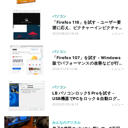
パソコン
「Firefox 116」を試す - ユーザー要
望に応え、ピクチャーインピクチャー
に音量スライダー追加
2023/08/03 16:04
レビュー
パソコン
「Firefox 107」を試す - Windows
版でパフォーマンスの改善などが行わ
れる
2022/11/16 12:56
レビュー
パソコン
LB パソコンロック5 Proを試す -
USB機器でPCをロック＆自動ログオ
ン
2022/07/25 16:13
レビュー
みんなのデジタル