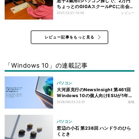
息子3歳用のパソコン探しで、2万円
ちょっとのGIGAスクールPCに出会っ
た話
2021/12/21 10:00
レビュー
レビュー記事をもっと見る
「Windows 10」の連載記事
パソコン
大河原克行のNewsInsight 第461回
Windows 10の個人向けESUが1年延
長、2027年10月12日まで - 背景に
2026/06/25 22:01
連載
PC高騰への対処？
パソコン
窓辺の小石 第238回 ハンドラのひら
くとき