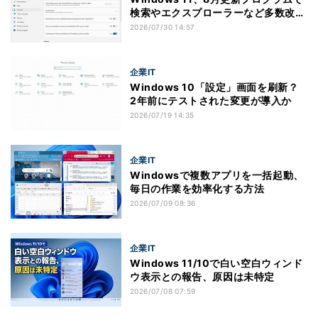
検索やエクスプローラーなど多数改善
へ
2026/07/30 14:57
企業IT
Windows 10「設定」画面を刷新？
2年前にテストされた変更が導入か
2026/07/19 14:35
企業IT
Windowsで複数アプリを一括起動、
毎日の作業を効率化する方法
2026/07/09 08:36
企業IT
Windows 11/10で白い空白ウィンド
ウ表示との報告、原因は未特定
2026/07/08 07:59