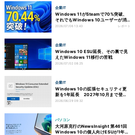
企業IT
Windows 11がSteamで70%突破、
それでもWindows 10ユーザーが消
えない理由
2026/07/06 13:43
レポート
企業IT
Windows 10 ESU延長、その裏で見
えたWindows 11移行の苦戦
2026/07/02 08:25
企業IT
Windows 10の拡張セキュリティ更
新を1年延長 2027年10月まで登録
可能に
2026/06/29 09:32
パソコン
大河原克行のNewsInsight 第461回
Windows 10の個人向けESUが1年延