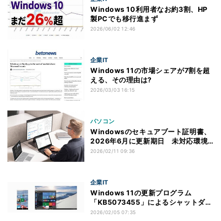
Windows 10利用者なお約3割、HP
製PCでも移行進まず
2026/06/02 12:46
企業IT
Windows 11の市場シェアが7割を超
える、その理由は?
2026/03/03 16:15
パソコン
Windowsのセキュアブート証明書、
2026年6月に更新期日 未対応環境
は将来リスクも
2026/02/11 09:36
企業IT
Windows 11の更新プログラム
「KB5073455」によるシャットダウ
ン問題、Windows 10にも波及
2026/02/05 07:35