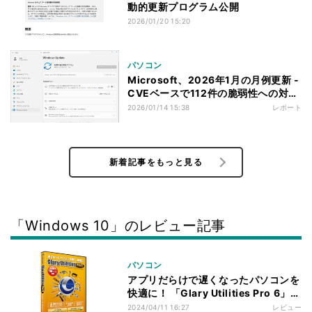
動的更新プログラム公開
2026/01/20 15:20
パソコン
Microsoft、2026年1月の月例更新 -
CVEベースで112件の脆弱性への対応
が行われる
2026/01/14 15:38
レポート
新着記事をもっと見る
「Windows 10」のレビュー記事
パソコン
アプリだらけで遅くなったパソコンを
快適に！ 「Glary Utilities Pro 6」を
試す
2024/04/11 16:27
レビュー