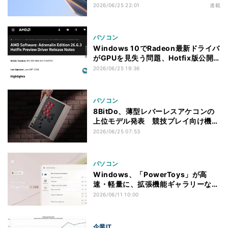
長、2027年10月12日まで - 背景に
2026/06/25 22:01
連載
PC高騰への対処？
パソコン
Windows 10でRadeon最新ドライバ
がGPUを見失う問題、Hotfix版公開
で解消
2026/06/25 19:36
パソコン
8BitDo、薄型レバーレスアケコンの
上位モデル発表 競技プレイ向け機能
を強化
2026/06/25 07:53
パソコン
Windows、「PowerToys」が高
速・軽量に、拡張機能ギャラリーなど
新機能も
2026/06/11 10:00
企業IT