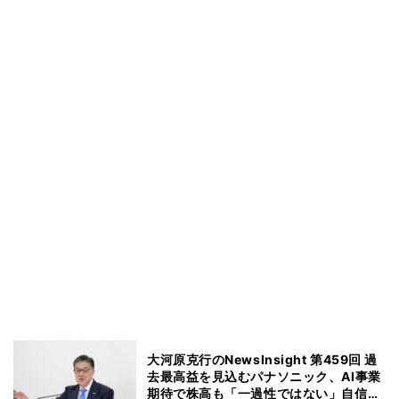
大河原克行のNewsInsight 第459回 過
去最高益を見込むパナソニック、AI事業
期待で株高も「一過性ではない」自信の