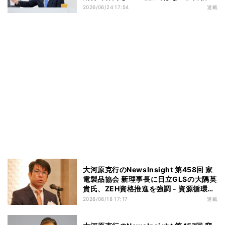
背景
2026/06/24 17:54
連載
大河原克行のNewsInsight 第458回 家
電製品協会 新理事長に日立GLSの大隅英
貴氏、ZEH資格推進を強調 - 資源循環施
策やナフサ対応も確認
2026/06/18 17:17
連載