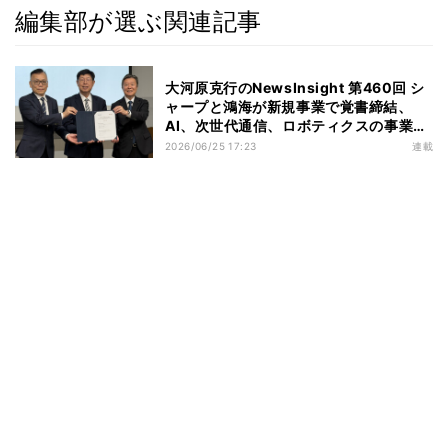
編集部が選ぶ関連記事
大河原克行のNewsInsight 第460回 シ
ャープと鴻海が新規事業で覚書締結、
AI、次世代通信、ロボティクスの事業創
出へ本腰
2026/06/25 17:23
連載