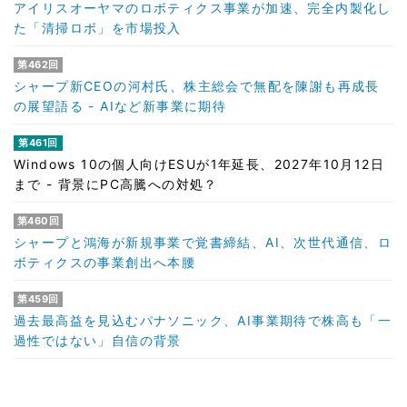
アイリスオーヤマのロボティクス事業が加速、完全内製化し
た「清掃ロボ」を市場投入
第462回
シャープ新CEOの河村氏、株主総会で無配を陳謝も再成長
の展望語る - AIなど新事業に期待
第461回
Windows 10の個人向けESUが1年延長、2027年10月12日
まで - 背景にPC高騰への対処？
第460回
シャープと鴻海が新規事業で覚書締結、AI、次世代通信、ロ
ボティクスの事業創出へ本腰
第459回
過去最高益を見込むパナソニック、AI事業期待で株高も「一
過性ではない」自信の背景