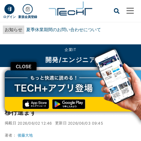
ログイン
新規会員登録
お知らせ
夏季休業期間のお問い合わせについて
企業IT
開発/エンジニア
CLOSE
TECH+
企業IT
開発/エンジニア
Windows 10利用者なお約3割、HP製PCでも移行進まず
Windows 10利用者なお約3割、HP製PCでも
移行進まず
掲載日
更新日
2026/06/02 12:46
2026/06/03 09:45
著者：
後藤大地