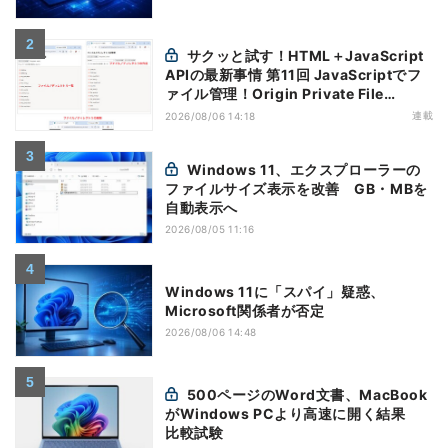
サクッと試す！HTML＋JavaScript
APIの最新事情 第11回 JavaScriptでフ
ァイル管理！Origin Private File
Systemを活用する
連載
2026/08/06 14:18
Windows 11、エクスプローラーの
ファイルサイズ表示を改善 GB・MBを
自動表示へ
2026/08/05 11:16
Windows 11に「スパイ」疑惑、
Microsoft関係者が否定
2026/08/06 14:48
500ページのWord文書、MacBook
がWindows PCより高速に開く結果
比較試験