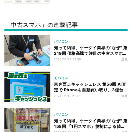
「中古スマホ」の連載記事
パソコン
知って納得、ケータイ業界の"なぜ" 第
219回 価格高騰で注目の中古スマホ、
日本人の心理的ハードルをクリアする
2026/04/27 12:50
連載
には何が必要か
モバイル
東奔西走キャッシュレス 第56回 AI査
定でiPhoneを自動買い取り、3億台
のタンススマホを取り込めるか
2024/07/12 21:12
連載
パソコン
知って納得、ケータイ業界の"なぜ" 第
158回 「1円スマホ」規制による値引
き厳格化で浮上する現場の窮状、総務