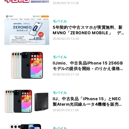
パワーアップ
2026/03/19 12:26
モバイル
5年契約で中古スマホが実質無料、新
MVNO「ZERONEO MOBILE」 デ
ータ通信は無制限
2026/02/25 12:00
モバイル
IIJmio、中古良品iPhone 15 256GB
モデルの提供を開始 - のりかえ価格も
設定
2026/02/20 21:04
モバイル
IIJ、中古良品「iPhone 15」とNEC
製Aterm光回線ルータ4機種を販売開
始
2026/01/29 21:59
モバイル