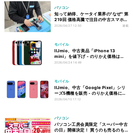
パソコン
知って納得、ケータイ業界の"なぜ" 第
219回 価格高騰で注目の中古スマホ、
日本人の心理的ハードルをクリアする
2026/04/27 12:50
連載
には何が必要か
モバイル
IIJmio、中古美品「iPhone 13
mini」を値下げ - のりかえ価格は
29,800円から
2026/04/24 14:49
モバイル
IIJmio、中古「Google Pixel」シリ
ーズ5機種を販売 - のりかえ価格にも
対応
2026/04/10 17:12
パソコン
パソコン工房会員限定「スーパー中古
の日」開催決定！ 買うのも売るのも