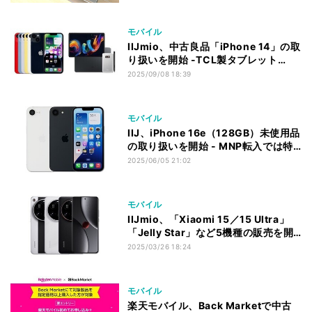
モバイル
IIJmio、中古良品「iPhone 14」の取
り扱いを開始 -TCL製タブレット
「TCL NXTPAPER 11 Plus」も
2025/09/08 18:39
モバイル
IIJ、iPhone 16e（128GB）未使用品
の取り扱いを開始 - MNP転入では特
価79,800円
2025/06/05 21:02
モバイル
IIJmio、「Xiaomi 15／15 Ultra」
「Jelly Star」など5機種の販売を開
始
2025/03/26 18:24
モバイル
楽天モバイル、Back Marketで中古