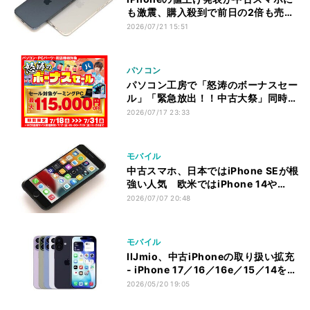
も激震、購入殺到で前日の2倍も売れ
た！ 「にこスマ」調べ
2026/07/21 15:51
パソコン
パソコン工房で「怒涛のボーナスセー
ル」「緊急放出！！中古大祭」同時開
催中！
2026/07/17 23:33
モバイル
中古スマホ、日本ではiPhone SEが根
強い人気 欧米ではiPhone 14や
iPhone 15に支持
2026/07/07 20:48
モバイル
IIJmio、中古iPhoneの取り扱い拡充
- iPhone 17／16／16e／15／14を追
加
2026/05/20 19:05