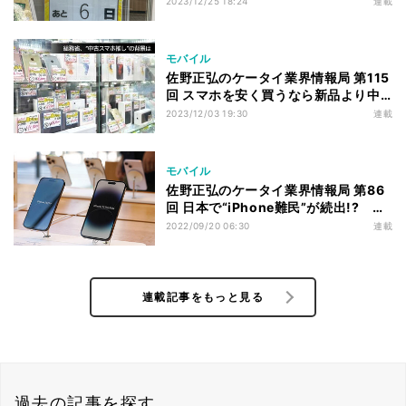
2023/12/25 18:24
連載
省は無視できるのか
モバイル
佐野正弘のケータイ業界情報局 第115
回 スマホを安く買うなら新品より中
古!? 総務省が中古スマホに肩入れす
2023/12/03 19:30
連載
る問題点
モバイル
佐野正弘のケータイ業界情報局 第86
回 日本で“iPhone難民”が続出!? 分
割払いに力を入れるアップルがもたら
2022/09/20 06:30
連載
すこと
連載記事をもっと見る
過去の記事を探す