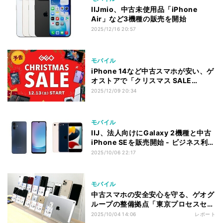
IIJmio、中古未使用品「iPhone
Air」など3機種の販売を開始
2025/12/16 20:57
モバイル
iPhone 14など中古スマホが安い、ゲ
オストアで「クリスマス SALE
2025」
2025/12/09 20:34
モバイル
IIJ、法人向けにGalaxy 2機種と中古
iPhone SEを販売開始 - ビジネス利用
を想定
2025/10/06 22:17
モバイル
中古スマホの安全安心を守る、ゲオグ
ループの整備拠点「東京プロセスセン
ター」を見てきた
2025/10/04 14:06
レポート