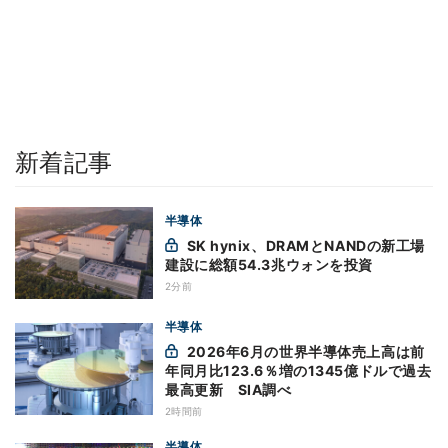
新着記事
半導体
SK hynix、DRAMとNANDの新工場
建設に総額54.3兆ウォンを投資
2分前
半導体
2026年6月の世界半導体売上高は前
年同月比123.6％増の1345億ドルで過去
最高更新 SIA調べ
2時間前
半導体