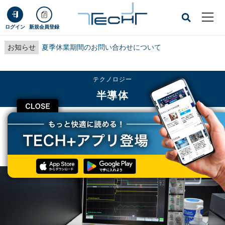
ログイン
新規会員登録
お知らせ
夏季休業期間のお問い合わせについて
テクノロジー
半導体
CLOSE
TECH+
テクノロジー
半導体
オシロでGaN/SiCの波形確認を可能としたテクトロニクス- SEMICON Japan
2021