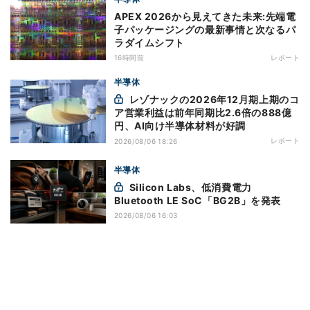
APEX 2026から見えてきた未来:先端電
子パッケージングの最新事情と次なるパ
ラダイムシフト
16時間前
レポート
半導体
レゾナックの2026年12月期上期のコ
ア営業利益は前年同期比2.6倍の888億
円、AI向け半導体材料が好調
レポート
2026/08/06 18:26
半導体
Silicon Labs、低消費電力
Bluetooth LE SoC「BG2B」を発表
2026/08/06 16:03