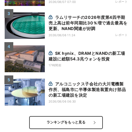
レポート
2026/08/07 07:00
ラムリサーチの2026年度第4四半期
売上高は前年同期比30％増で過去最高を
更新、NAND関連が好調
レポート
2026/08/06 11:24
SK hynix、DRAMとNANDの新工場
建設に総額54.3兆ウォンを投資
17時間前
アルコニックス子会社の大川電機製
作所、福島市に半導体製造装置向け部品
の新工場建設を決定
2026/08/06 06:30
ランキングをもっと見る