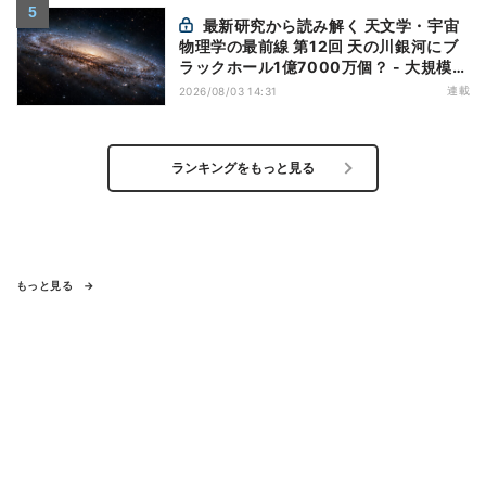
最新研究から読み解く 天文学・宇宙
物理学の最前線 第12回 天の川銀河にブ
ラックホール1億7000万個？ - 大規模計
算が描くその分布
連載
2026/08/03 14:31
ランキングをもっと見る
もっと見る