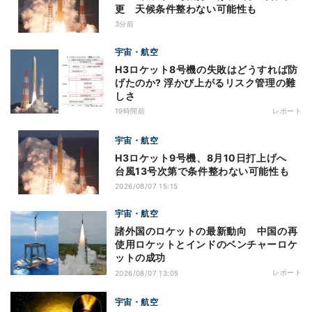
更 天候条件整わない可能性も
3分前
宇宙・航空
H3ロケット8号機の失敗はどうすれば防
げたのか? 浮かび上がるリスク管理の難
しさ
19時間前
レポート
宇宙・航空
H3ロケット9号機、8月10日打上げへ
台風13号次第で条件整わない可能性も
2026/08/07 15:15
宇宙・航空
諸外国のロケットの最新動向 中国の再
使用ロケットとインドのベンチャーロケ
ットの成功
レポート
2026/08/07 13:05
宇宙・航空