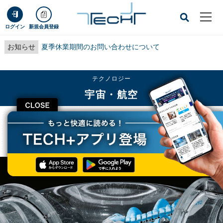
ログイン
新規会員登録
お知らせ
夏季休業期間のお問い合わせについて
テクノロジー
宇宙・航空
CLOSE
TECH+
テクノロジー
宇宙・航空
未来の水上・水中の交通を担うかもしれないSwimming Robotとは？