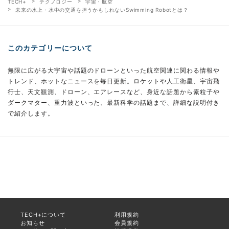
TECH+
テクノロジー
宇宙・航空
未来の水上・水中の交通を担うかもしれないSwimming Robotとは？
このカテゴリーについて
無限に広がる大宇宙や話題のドローンといった航空関連に関わる情報や
トレンド、ホットなニュースを毎日更新。ロケットや人工衛星、宇宙飛
行士、天文観測、ドローン、エアレースなど、身近な話題から素粒子や
ダークマター、重力波といった、最新科学の話題まで、詳細な説明付き
で紹介します。
TECH+について
利用規約
お知らせ
会員規約