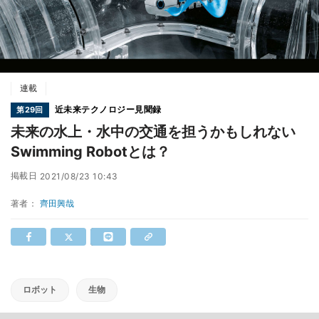
連載
近未来テクノロジー見聞録
第29回
未来の水上・水中の交通を担うかもしれない
Swimming Robotとは？
掲載日
2021/08/23 10:43
著者：
齊田興哉
ロボット
生物