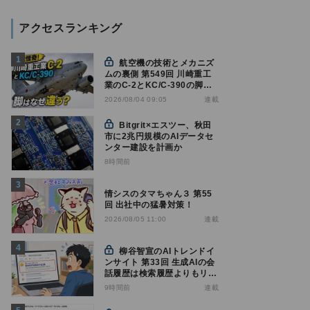
アクセスランキング
航空機の技術とメカニズ
ムの裏側 第549回 川崎重工
業のC-2とKC/C-390の脚は
なぜ違う? - 降着装置は複雑
連載
2026/08/04 09:05
怪奇(5)|軍用輸送機(10)
Bitgrit×エスツー、秋田
市に2兆円規模のAIデータセ
ンター建設を計画か
8時間前
情シスのタマちゃん３ 第55
回 出社中の猛暑対策！
連載
2026/08/05 11:00
柳谷智宣のAIトレンドイ
ンサイト 第33回 生成AIの会
話履歴は検索履歴よりもリス
キー？今のうちに情報漏洩対
9時間前
連載
策を万全にしておこう