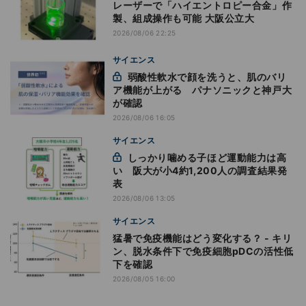
レーザーで「ハイエントロピー合金」作
製、組成操作も可能 大阪公立大
2026/08/06 22:25
サイエンス
弱酸性軟水で顔を洗うと、肌のバリ
ア機能が上がる パナソニックと神戸大
が確認
2026/08/06 16:05
サイエンス
しっかり噛める子ほど運動能力は高
い 阪大が小4約1,200人の調査結果発
表
2026/08/06 13:05
サイエンス
猛暑で免疫機能はどう変化する？ - キリ
ン、脱水条件下で免疫細胞pDCの活性低
下を確認
2026/08/05 16:00