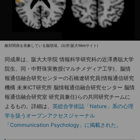
敵対関係を表象している脳領域。(出所:阪大Webサイト)
同成果は、阪大大学院 情報科学研究科の近澤勇聡大学
院生、同・中野珠実教授(マルチメディア工学)、脳情
報通信融合研究センターの石橋遼研究員(情報通信研究
機構 未来ICT研究所 脳情報通信融合研究センター 脳情
報通信融合研究室 研究員兼任)らの共同研究チームに
よるもの。詳細は、
英総合学術誌「Nature」系の心理
学を扱うオープンアクセスジャーナル
「Communication Psychology」に掲載された。