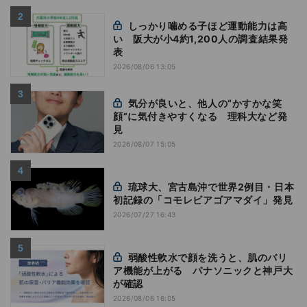
しっかり噛める子ほど運動能力は高
い 阪大が小4約1,200人の調査結果発
表
2026/08/06 13:05
気分が良いと、他人の“かすかな笑
顔”に気付きやすくなる 理科大など発
見
2026/08/07 15:05
琉球大、宮古島沖で世界2例目・日本
初記録の「コモレビアゴアマダイ」発見
2026/07/27 16:43
弱酸性軟水で顔を洗うと、肌のバリ
ア機能が上がる パナソニックと神戸大
が確認
2026/08/06 16:05