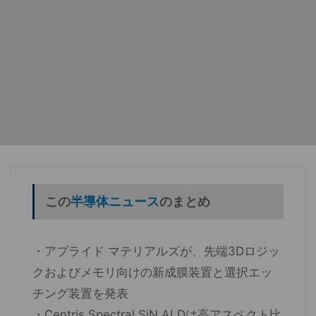
この
半導体ニュース
のまとめ
・アプライド マテリアルズが、先端3Dロジッ
クおよびメモリ向けの新成膜装置と選択エッ
チング装置を発表
・Centris Spectral SiN ALDは高アスペクト比