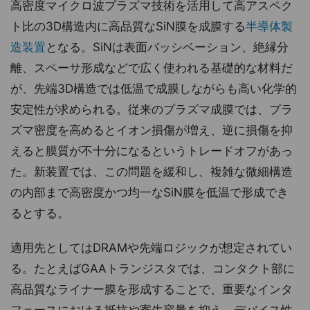
高密度マイクロ波プラズマ技術を活用して高アスペク
ト比の3D構造内に高品質なSiN膜を成膜する
半導体製
造装置
となる。SiNは表面パッシベーション、絶縁分
離、スペーサ形成などで広く使われる基礎的な材料だ
が、先端3D構造では低温で成膜しながらも高い化学的
安定性が求められる。従来のプラズマ成膜では、プラ
ズマ密度を高めるとイオン損傷が増え、逆に損傷を抑
えると膜質が不十分になるというトレードオフがあっ
た。新装置では、この問題を緩和し、複雑な微細構造
の内部まで高密度かつ均一なSiN膜を低温で形成でき
るとする。
適用先としてはDRAMや先端ロジックが想定されてい
る。たとえばGAAトランジスタでは、コンタクト部に
高品質なライナー膜を形成することで、重要なインタ