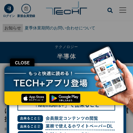
ログイン
新規会員登録
お知らせ
夏季休業期間のお問い合わせについて
テクノロジー
半導体
CLOSE
TECH+
テクノロジー
半導体
アプライド マテリアルズ、3Dチップ微細化向け新装置を発表 GAAと3D
NANDの成膜・選択エッチングを強化
アプライド マテリアルズ、3Dチップ微細化向
け新装置を発表 GAAと3D NANDの成膜・選
択エッチングを強化
掲載日
2026/06/18 12:49