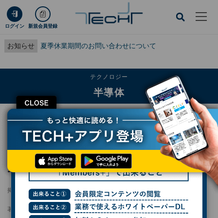
ログイン
新規会員登録
お知らせ
夏季休業期間のお問い合わせについて
テクノロジー
半導体
CLOSE
TECH+
テクノロジー
半導体
北大、「半導体ビジョン」を策定 北海道発で次世代人材と産業創出へ
北大、「半導体ビジョン」を策定 北海道発
で次世代人材と産業創出へ
掲載日
2026/06/04 11:15
著者：
小林行雄