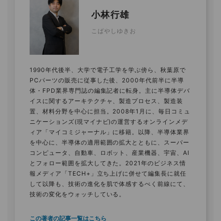
小林行雄
こばやしゆきお
1990年代後半、大学で電子工学を学ぶ傍ら、秋葉原で
PCパーツの販売に従事した後、2000年代前半に半導
体・FPD業界専門誌の編集記者に転身。主に半導体デバ
イスに関するアーキテクチャ、製造プロセス、製造装
置、材料分野を中心に担当。2008年1月に、毎日コミュ
ニケーションズ(現マイナビ)の運営するオンラインメデ
ィア「マイコミジャーナル」に移籍。以降、半導体業界
を中心に、半導体の適用範囲の拡大とともに、スーパー
コンピュータ、自動車、ロボット、産業機器、宇宙、AI
とフォロー範囲を拡大してきた。2021年のビジネス情
報メディア「TECH+」立ち上げに併せて編集長に就任
して以降も、技術の進化を肌で体感するべく前線にて、
技術の変化をウォッチしている。
この著者の記事一覧はこちら