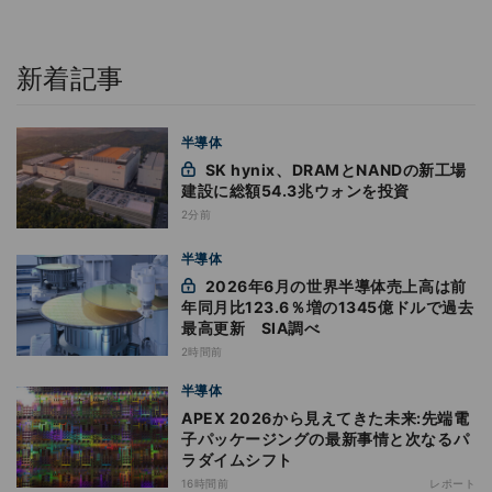
新着記事
半導体
SK hynix、DRAMとNANDの新工場
建設に総額54.3兆ウォンを投資
2分前
半導体
2026年6月の世界半導体売上高は前
年同月比123.6％増の1345億ドルで過去
最高更新 SIA調べ
2時間前
半導体
APEX 2026から見えてきた未来:先端電
子パッケージングの最新事情と次なるパ
ラダイムシフト
16時間前
レポート