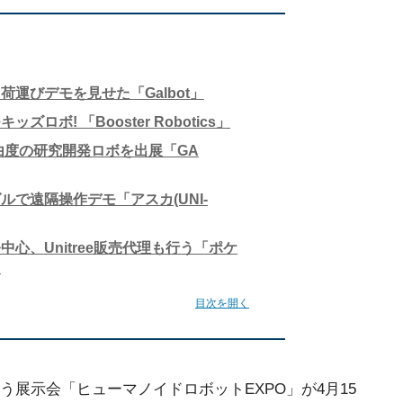
運びデモを見せた「Galbot」
ロボ! 「Booster Robotics」
自由度の研究開発ロボを出展「GA
ルで遠隔操作デモ「アスカ(UNI-
心、Unitree販売代理も行う「ポケ
」
目次を開く
う展示会「ヒューマノイドロボットEXPO」が4月15