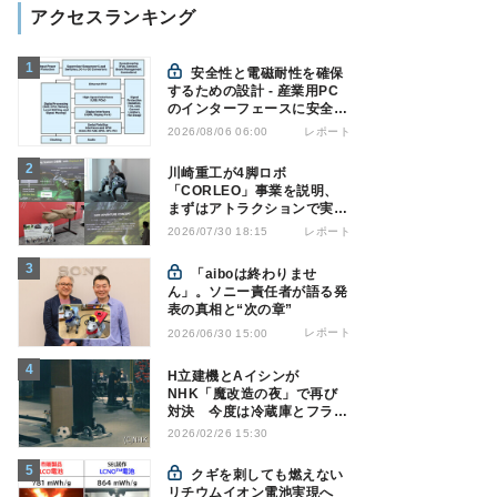
アクセスランキング
安全性と電磁耐性を確保
するための設計 - 産業用PC
のインターフェースに安全絶
縁を適用する
レポート
2026/08/06 06:00
川崎重工が4脚ロボ
「CORLEO」事業を説明、
まずはアトラクションで実用
化へ
レポート
2026/07/30 18:15
「aiboは終わりませ
ん」。ソニー責任者が語る発
表の真相と“次の章”
レポート
2026/06/30 15:00
H立建機とAイシンが
NHK「魔改造の夜」で再び
対決 今度は冷蔵庫とフライ
パンでサッカーPK!?
2026/02/26 15:30
クギを刺しても燃えない
リチウムイオン電池実現へ