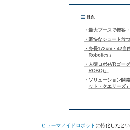
目次
最大ブースで接客・荷
豪快なシュート放つキッズ
身長172cm・42
Robotics」
人型ロボ+VRゴーグ
ROBO)」
ソリューション開発中
ット・クエリーズ
ヒューマノイドロボット
に特化したとい