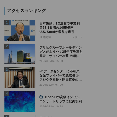
アクセスランキング
日本製鉄、1Q決算で事業利
益58.1％増の1455億円
U.S. Steelが収益を牽引
19時間前
レポート
アサヒグループホールディン
グスがようやく25年度決算を
発表 サイバー攻撃で4割減
益
2026/08/04 15:00
≪ データセンターに不可欠
な光ファイバーで急成長 ≫
フジクラ社長・岡田直樹の技
術論「見えない技術優位性、
2026/08/04 07:00
見えない差別化でトップの座
を！」
OpenAIの高級インフル
エンサートリップに批判殺到
2026/08/04 19:18