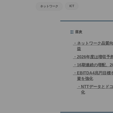
ICT
ネットワーク
目次
ネットワーク品質向
益
2026年度は増収
16期連続の増配、
EBITDA4兆円目
資を強化
NTTデータとド
化