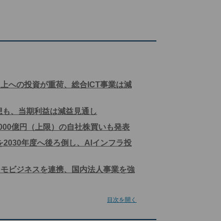
上への投資が重荷、総合ICT事業は減
予想も、当期利益は減益見通し
2000億円（上限）の自社株買いも発表
標を2030年度へ後ろ倒し、AIインフラ投
コモビジネスを連携、国内法人事業を強
目次を開く