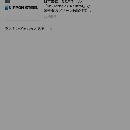
日本製鉄、GXスチール
「NSCarbolex Neutral」が
国交省のグリーン鉄試行工事
に採用
22時間前
ランキングをもっと見る