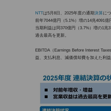
NTT
は5月8日、2025年度の通期
決算
に
前年7044億円（5.1%）増の14兆4091
当期利益は同370億円（3.7%）増の1
過去最高を更新。
EBITDA（Earnings Before Interest T
益、支払利息、減価償却費を加えた利益）は