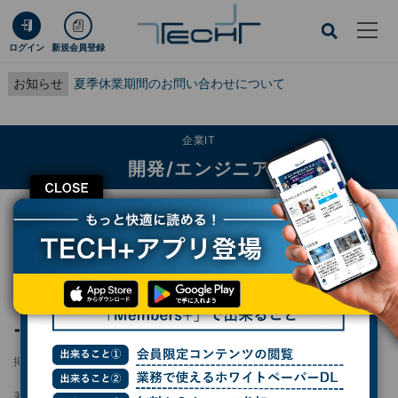
ログイン
新規会員登録
お知らせ
夏季休業期間のお問い合わせについて
企業IT
開発/エンジニア
CLOSE
TECH+
企業IT
開発/エンジニア
Windows 11、起動不能の恐れも セキュアブート証明書の期限が2026年6月に
迫る
Windows 11、起動不能の恐れも セキュアブ
ート証明書の期限が2026年6月に迫る
掲載日
更新日
2026/04/01 07:50
2026/04/06 09:15
著者：
杉山貴章