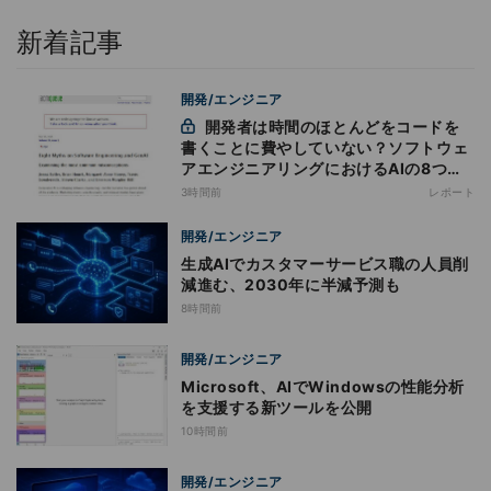
新着記事
開発/エンジニア
開発者は時間のほとんどをコードを
書くことに費やしていない？ソフトウェ
アエンジニアリングにおけるAIの8つの
神話への賛否
3時間前
レポート
開発/エンジニア
生成AIでカスタマーサービス職の人員削
減進む、2030年に半減予測も
8時間前
開発/エンジニア
Microsoft、AIでWindowsの性能分析
を支援する新ツールを公開
10時間前
開発/エンジニア