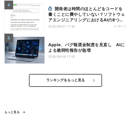
開発者は時間のほとんどをコードを
書くことに費やしていない？ソフトウェ
アエンジニアリングにおけるAIの8つの
神話への賛否
レポート
2026/08/07 17:30
Apple、バグ報奨金制度を見直し AIに
よる脆弱性報告が急増
2026/08/08 17:05
ランキングをもっと見る
もっと見る