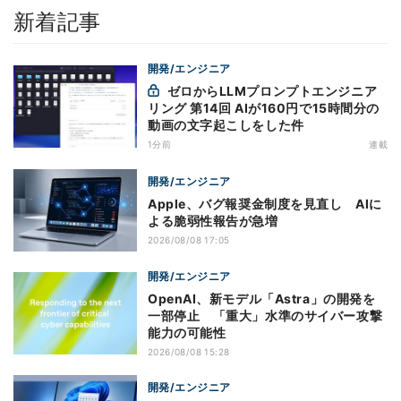
新着記事
開発/エンジニア
ゼロからLLMプロンプトエンジニア
リング 第14回 AIが160円で15時間分の
動画の文字起こしをした件
1分前
連載
開発/エンジニア
Apple、バグ報奨金制度を見直し AIに
よる脆弱性報告が急増
2026/08/08 17:05
開発/エンジニア
OpenAI、新モデル「Astra」の開発を
一部停止 「重大」水準のサイバー攻撃
能力の可能性
2026/08/08 15:28
開発/エンジニア