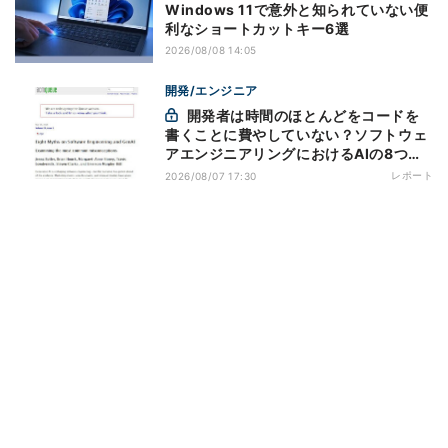
Windows 11で意外と知られていない便
利なショートカットキー6選
2026/08/08 14:05
開発/エンジニア
開発者は時間のほとんどをコードを
書くことに費やしていない？ソフトウェ
アエンジニアリングにおけるAIの8つの
神話への賛否
レポート
2026/08/07 17:30