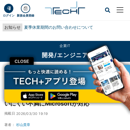
ログイン
新規会員登録
お知らせ
夏季休業期間のお問い合わせについて
企業IT
開発/エンジニア
CLOSE
TECH+
企業IT
開発/エンジニア
Windowsの検索がようやく改善へ、遅い・使いにくい不満にMicrosoftが対応
Windowsの検索がようやく改善へ、遅い・使
いにくい不満にMicrosoftが対応
掲載日
2026/03/30 19:19
著者：
杉山貴章