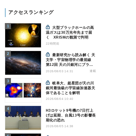
アクセスランキング
大型ブラックホールの高
温ガスは30万光年先まで届
く XRISMの観測で判明
22時間前
最新研究から読み解く 天
文学・宇宙物理学の最前線
第12回 天の川銀河にブラッ
クホール1億7000万個？ - 大
連載
2026/08/03 14:31
規模計算が描くその分布
岐阜大、超星団が天の川
銀河最強級の宇宙線加速器天
体であることを解明
2026/08/04 10:40
H3ロケット9号機の7日打上
げは延期、台風13号の影響長
期化の恐れ
2026/08/05 14:38