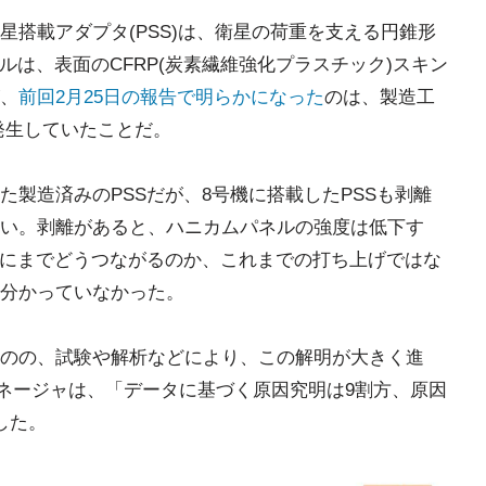
搭載アダプタ(PSS)は、衛星の荷重を支える円錐形
ルは、表面のCFRP(炭素繊維強化プラスチック)スキン
、
前回2月25日の報告で明らかになった
のは、製造工
発生していたことだ。
製造済みのPSSだが、8号機に搭載したPSSも剥離
い。剥離があると、ハニカムパネルの強度は低下す
壊にまでどうつながるのか、これまでの打ち上げではな
分かっていなかった。
のの、試験や解析などにより、この解明が大きく進
マネージャは、「データに基づく原因究明は9割方、原因
した。