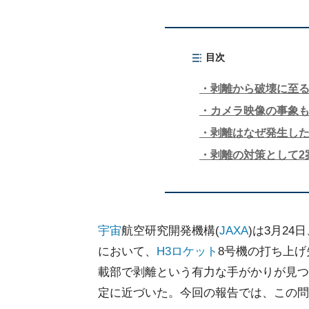
目次
剥離から破壊に至
カメラ映像の事象
剥離はなぜ発生し
剥離の対策として2
宇宙
航空研究開発機構(
JAXA
)は3月24
において、
H3
ロケット
8号機の打ち上
載部で剥離という有力な手がかりが見つ
定に近づいた。今回の報告では、この問