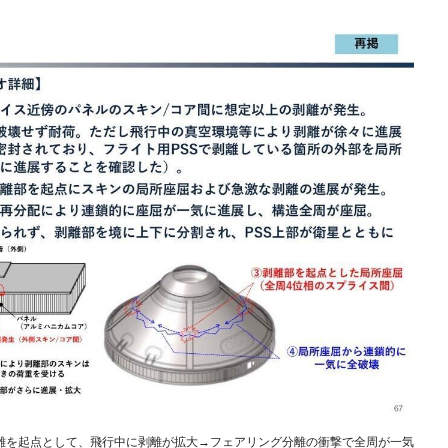
離を起点として、飛行中に剥離が拡大→フェアリング分離の衝撃で全周が一気