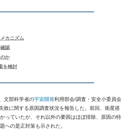
るメカニズム
も確認
たのか
案を検討
日、文部科学省の
宇宙開発
利用部会/調査・安全小委員会
げ失敗に関する原因調査状況を報告した。前回、衛星搭
かっていたが、それ以外の要因はほぼ排除、原因の特
題への是正対策も示された。