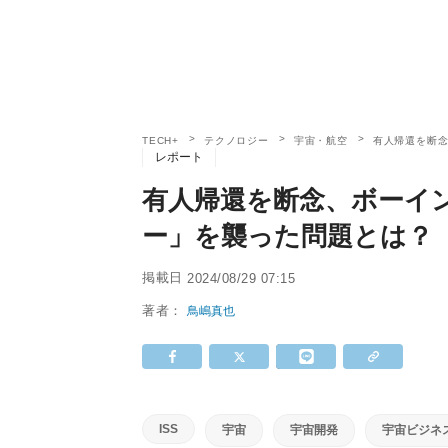
TECH+
テクノロジー
宇宙・航空
有人帰還を断
レポート
有人帰還を断念、ボーイ
ー」を襲った問題とは？
掲載日
2024/08/29 07:15
著者：
鳥嶋真也
ISS
宇宙
宇宙開発
宇宙ビジネ