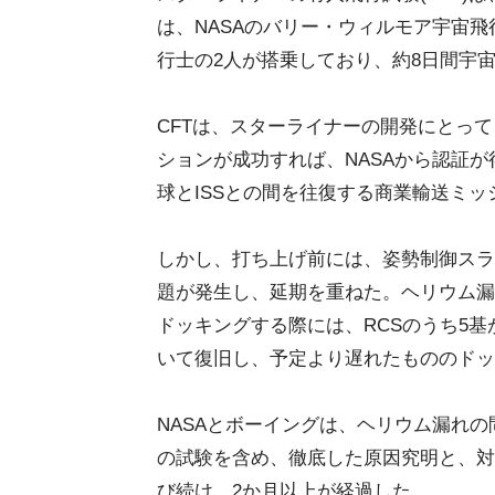
は、NASAのバリー・ウィルモア宇宙飛
行士の2人が搭乗しており、約8日間宇
CFTは、スターライナーの開発にとっ
ションが成功すれば、NASAから認証
球とISSとの間を往復する商業輸送ミ
しかし、打ち上げ前には、姿勢制御スラ
題が発生し、延期を重ねた。ヘリウム漏れ
ドッキングする際には、RCSのうち5
いて復旧し、予定より遅れたもののドッ
NASAとボーイングは、ヘリウム漏れ
の試験を含め、徹底した原因究明と、対
び続け、2か月以上が経過した。