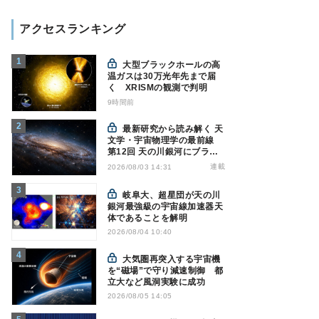
アクセスランキング
大型ブラックホールの高
温ガスは30万光年先まで届
く XRISMの観測で判明
9時間前
最新研究から読み解く 天
文学・宇宙物理学の最前線
第12回 天の川銀河にブラッ
クホール1億7000万個？ - 大
連載
2026/08/03 14:31
規模計算が描くその分布
岐阜大、超星団が天の川
銀河最強級の宇宙線加速器天
体であることを解明
2026/08/04 10:40
大気圏再突入する宇宙機
を“磁場”で守り減速制御 都
立大など風洞実験に成功
2026/08/05 14:05