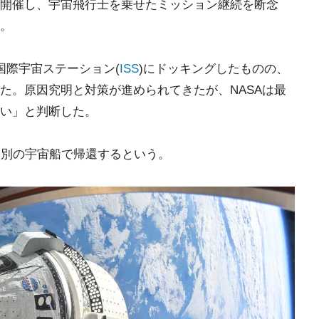
開催し、宇宙飛行士を乗せたミッション継続を断念
。
国際宇宙ステーション(
ISS
)にドッキングしたものの、
た。原因究明と対策が進められてきたが、NASAは最
い」と判断した。
、別の宇宙船で帰還するという。