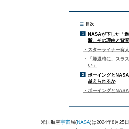
目次
1
NASAが下した「
断、その理由と背
スターライナー有人飛
「帰還時に、スラ
い」
2
ボーイングとNAS
越えられるか
ボーイングとNAS
米国航空
宇宙
局(
NASA
)は2024年8月