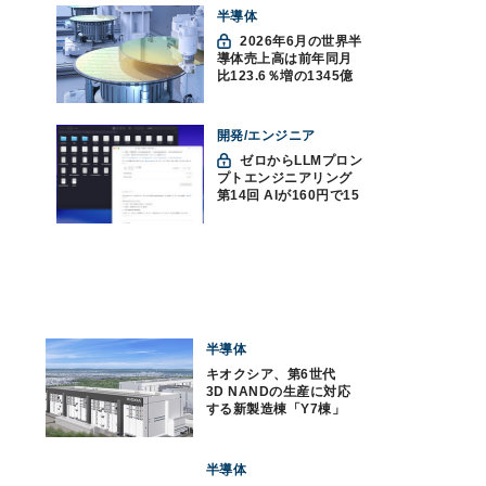
半導体
2026年6月の世界半
導体売上高は前年同月
比123.6％増の1345億
ドルで過去最高更新
SIA調べ
開発/エンジニア
ゼロからLLMプロン
プトエンジニアリング
第14回 AIが160円で15
時間分の動画の文字起
こしをした件
半導体
キオクシア、第6世代
3D NANDの生産に対応
する新製造棟「Y7棟」
の建設を開始
半導体