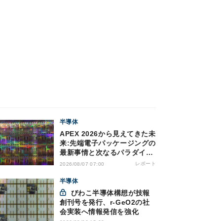
半導体
APEX 2026から見えてきた未
来:先端電子パッケージングの
最新事情と次なるパラダイム
シフト
レポート
2026/08/07 07:00
半導体
びわこ半導体構想が技報
創刊号を発行、r-GeO2の社
会実装へ情報発信を強化