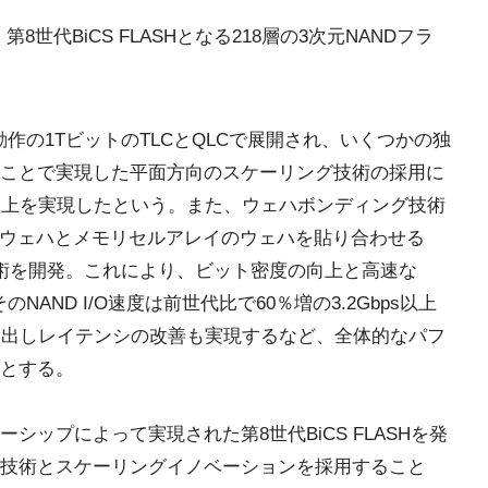
、第8世代BiCS FLASHとなる218層の3次元NANDフラ
ン動作の1TビットのTLCとQLCで展開され、いくつかの独
ことで実現した平面方向のスケーリング技術の採用に
向上を実現したという。また、ウェハボンディング技術
のウェハとメモリセルアレイのウェハを貼り合わせる
to Array)技術を開発。これにより、ビット密度の向上と高速な
のNAND I/O速度は前世代比で60％増の3.2Gbps以上
み出しレイテンシの改善も実現するなど、全体的なパフ
とする。
ップによって実現された第8世代BiCS FLASHを発
A技術とスケーリングイノベーションを採用すること