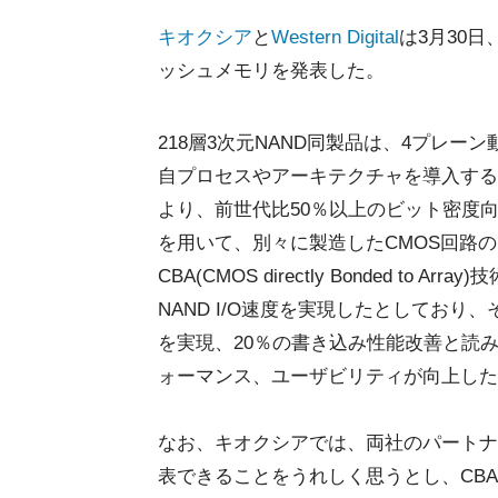
キオクシア
と
Western Digital
は3月30日
ッシュメモリを発表した。
218層3次元NAND同製品は、4プレー
自プロセスやアーキテクチャを導入する
より、前世代比50％以上のビット密度
を用いて、別々に製造したCMOS回路
CBA(CMOS directly Bonded 
NAND I/O速度を実現したとしており、そ
を実現、20％の書き込み性能改善と読
ォーマンス、ユーザビリティが向上した
なお、キオクシアでは、両社のパートナーシ
表できることをうれしく思うとし、CB