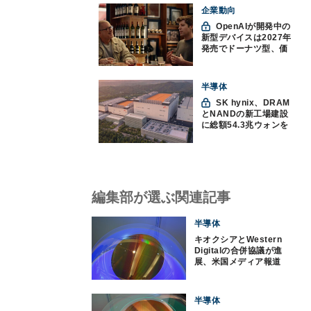
企業動向
OpenAIが開発中の
新型デバイスは2027年
発売でドーナツ型、価
格300ドル超に
半導体
SK hynix、DRAM
とNANDの新工場建設
に総額54.3兆ウォンを
投資
編集部が選ぶ関連記事
半導体
キオクシアとWestern
Digitalの合併協議が進
展、米国メディア報道
半導体