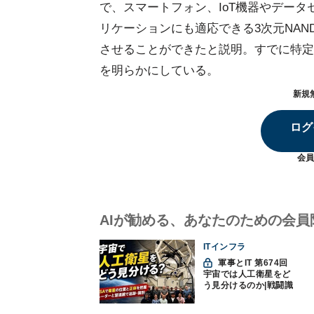
で、スマートフォン、IoT機器やデー
リケーションにも適応できる3次元NA
させることができたと説明。すでに特定
を明らかにしている。
新規
ログ
会員
AIが勧める、あなたのための会員
ITインフラ
軍事とIT 第674回
宇宙では人工衛星をど
う見分けるのか|戦闘識
別(11)