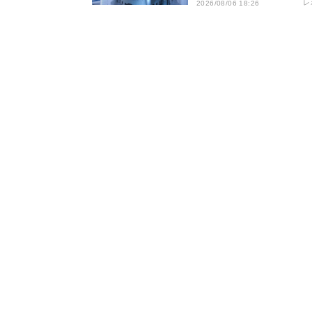
け半導体材料が好調
レ
2026/08/06 18:26