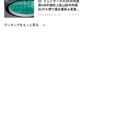
ラムリサーチの2026年度
第4四半期売上高は前年同期
比30％増で過去最高を更新、
NAND関連が好調
レポート
2026/08/06 11:24
ランキングをもっと見る