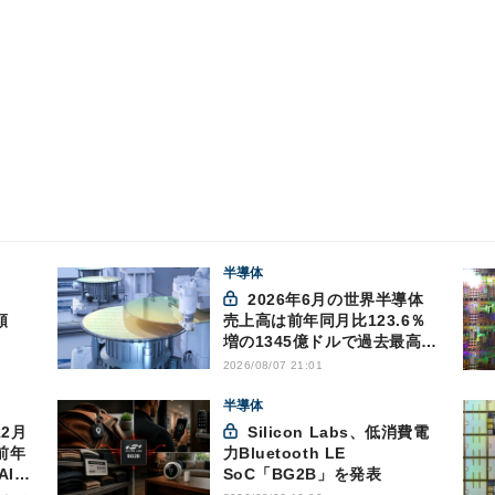
半導体
2026年6月の世界半導体
額
売上高は前年同月比123.6％
増の1345億ドルで過去最高更
新 SIA調べ
2026/08/07 21:01
半導体
Silicon Labs、低消費電
前年
力Bluetooth LE
AI向
SoC「BG2B」を発表