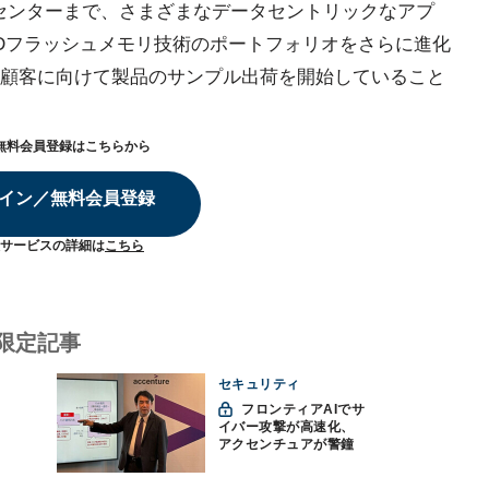
タセンターまで、さまざまなデータセントリックなアプ
NDフラッシュメモリ技術のポートフォリオをさらに進化
顧客に向けて製品のサンプル出荷を開始していること
無料会員登録はこちらから
イン／無料会員登録
サービスの詳細は
こちら
限定記事
セキュリティ
フロンティアAIでサ
イバー攻撃が高速化、
アクセンチュアが警鐘
「防御中心からの脱却
を」