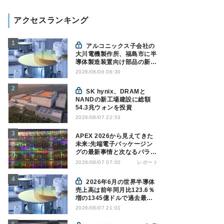
アクセスランキング
アルコニックス子会社の
大川電機製作所、福島市に半
導体製造装置向け部品の新工
場建設を決定
2026/08/06 06:30
SK hynix、DRAMと
NANDの新工場建設に総額
54.3兆ウォンを投資
2026/08/07 22:53
APEX 2026から見えてきた
未来:先端電子パッケージン
グの最新事情と次なるパラダ
イムシフト
レポート
2026/08/07 07:00
2026年6月の世界半導体
売上高は前年同月比123.6％
増の1345億ドルで過去最高
更新 SIA調べ
2026/08/07 21:01